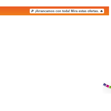
🎉 ¡Arrancamos con toda! Mira estas ofertas. 🔥