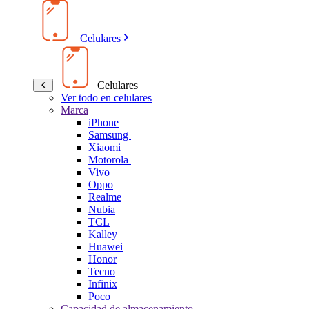
Celulares
Celulares
Ver todo en celulares
Marca
iPhone
Samsung
Xiaomi
Motorola
Vivo
Oppo
Realme
Nubia
TCL
Kalley
Huawei
Honor
Tecno
Infinix
Poco
Capacidad de almacenamiento