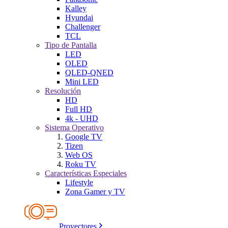
Kalley
Hyundai
Challenger
TCL
Tipo de Pantalla
LED
OLED
QLED-QNED
Mini LED
Resolución
HD
Full HD
4k - UHD
Sistema Operativo
Google TV
Tizen
Web OS
Roku TV
Características Especiales
Lifestyle
Zona Gamer y TV
Proyectores