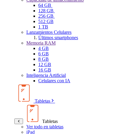
64 GB
128 GB
256 GB
512 GB
1 TB
Lanzamientos Celulares
Últimos smartphones
Memoria RAM
4 GB
6 GB
8 GB
12 GB
16 GB
Inteligencia Artificial
Celulares con IA
Tabletas
Tabletas
Ver todo en tabletas
iPad