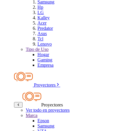
Samsung
Hp
LG
Kalley
Acer
Predator
Asus
Tcl
Lenovo
Tipo de Uso
Hogar
Gaming
Empresa
Proyectores
Proyectores
Ver todo en proyectores
Marca
Epson
Samsung