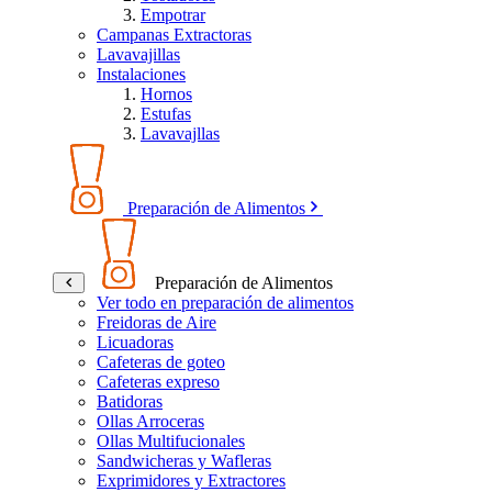
Empotrar
Campanas Extractoras
Lavavajillas
Instalaciones
Hornos
Estufas
Lavavajllas
Preparación de Alimentos
Preparación de Alimentos
Ver todo en preparación de alimentos
Freidoras de Aire
Licuadoras
Cafeteras de goteo
Cafeteras expreso
Batidoras
Ollas Arroceras
Ollas Multifucionales
Sandwicheras y Wafleras
Exprimidores y Extractores