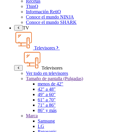
Recetas
ThinQ
Información RetiQ
Conoce el mundo NINJA
Conoce el mundo SHARK
TV
Televisores
Televisores
Ver todo en televisores
Tamaño de pantalla (Pulgadas)
menos de 42"
42" a 48"
49" a 60"
61" a 70"
71" a 86"
86" y más
Marca
Samsung
LG
Panasonic