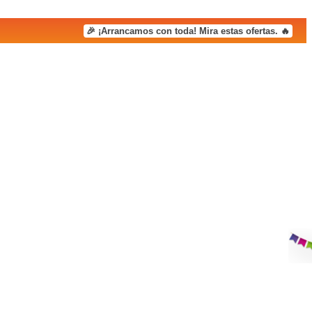
🎉 ¡Arrancamos con toda! Mira estas ofertas. 🔥