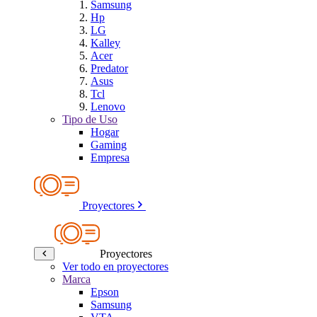
Samsung
Hp
LG
Kalley
Acer
Predator
Asus
Tcl
Lenovo
Tipo de Uso
Hogar
Gaming
Empresa
Proyectores
Proyectores
Ver todo en proyectores
Marca
Epson
Samsung