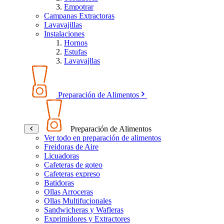
Empotrar
Campanas Extractoras
Lavavajillas
Instalaciones
Hornos
Estufas
Lavavajllas
Preparación de Alimentos
Preparación de Alimentos
Ver todo en preparación de alimentos
Freidoras de Aire
Licuadoras
Cafeteras de goteo
Cafeteras expreso
Batidoras
Ollas Arroceras
Ollas Multifucionales
Sandwicheras y Wafleras
Exprimidores y Extractores