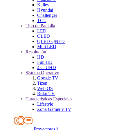
Kalley
Hyundai
Challenger
TCL
Tipo de Pantalla
LED
OLED
QLED-QNED
Mini LED
Resolución
HD
Full HD
4k - UHD
Sistema Operativo
Google TV
Tizen
Web OS
Roku TV
Características Especiales
Lifestyle
Zona Gamer y TV
Proyectores