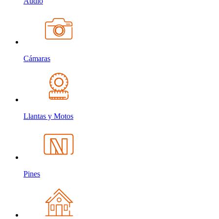
Audio
Cámaras
Llantas y Motos
Pines