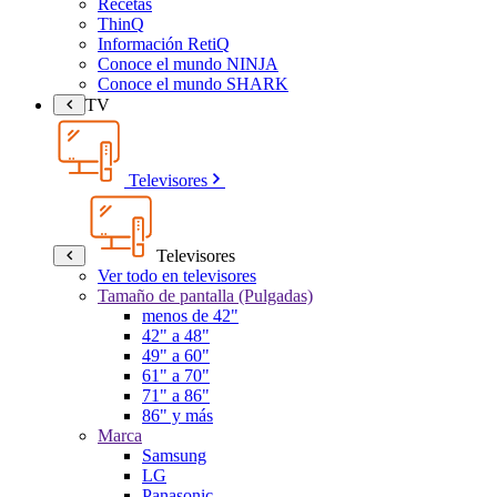
Recetas
ThinQ
Información RetiQ
Conoce el mundo NINJA
Conoce el mundo SHARK
TV
Televisores
Televisores
Ver todo en televisores
Tamaño de pantalla (Pulgadas)
menos de 42"
42" a 48"
49" a 60"
61" a 70"
71" a 86"
86" y más
Marca
Samsung
LG
Panasonic