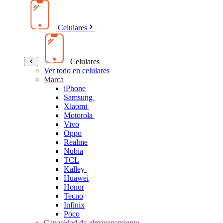
Celulares
Celulares
Ver todo en celulares
Marca
iPhone
Samsung
Xiaomi
Motorola
Vivo
Oppo
Realme
Nubia
TCL
Kalley
Huawei
Honor
Tecno
Infinix
Poco
Capacidad de almacenamiento