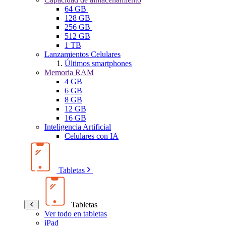
64 GB
128 GB
256 GB
512 GB
1 TB
Lanzamientos Celulares
Últimos smartphones
Memoria RAM
4 GB
6 GB
8 GB
12 GB
16 GB
Inteligencia Artificial
Celulares con IA
Tabletas
Tabletas
Ver todo en tabletas
iPad