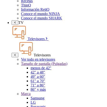
Recetas
ThinQ
Información RetiQ
Conoce el mundo NINJA
Conoce el mundo SHARK
TV
Televisores
Televisores
Ver todo en televisores
Tamaño de pantalla (Pulgadas)
menos de 42"
42" a 48"
49" a 60"
61" a 70"
71" a 86"
86" y más
Marca
Samsung
LG
Panasonic