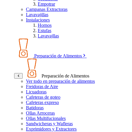
Empotrar
Campanas Extractoras
Lavavajillas
Instalaciones
Hornos
Estufas
Lavavajllas
Preparación de Alimentos
Preparación de Alimentos
Ver todo en preparación de alimentos
Freidoras de Aire
Licuadoras
Cafeteras de goteo
Cafeteras expreso
Batidoras
Ollas Arroceras
Ollas Multifucionales
Sandwicheras y Wafleras
Exprimidores y Extractores