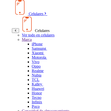
Celulares
Celulares
Ver todo en celulares
Marca
iPhone
Samsung
Xiaomi
Motorola
Vivo
Oppo
Realme
Nubia
TCL
Kalley
Huawei
Honor
Tecno
Infinix
Poco
Capacidad de almacenamiento