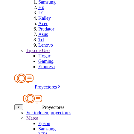
Samsung
Hp
LG
Kalley
Acer
Predator
Asus
Tcl
Lenovo
Tipo de Uso
Hogar
Gaming
Empresa
Proyectores
Proyectores
Ver todo en proyectores
Marca
Epson
Samsung