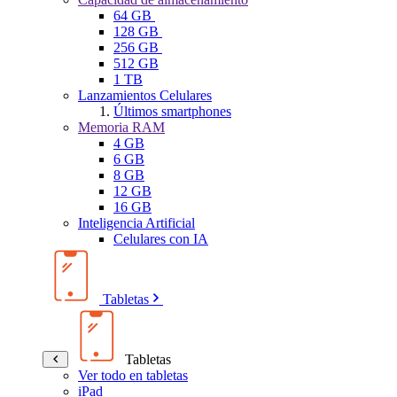
64 GB
128 GB
256 GB
512 GB
1 TB
Lanzamientos Celulares
Últimos smartphones
Memoria RAM
4 GB
6 GB
8 GB
12 GB
16 GB
Inteligencia Artificial
Celulares con IA
Tabletas
Tabletas
Ver todo en tabletas
iPad