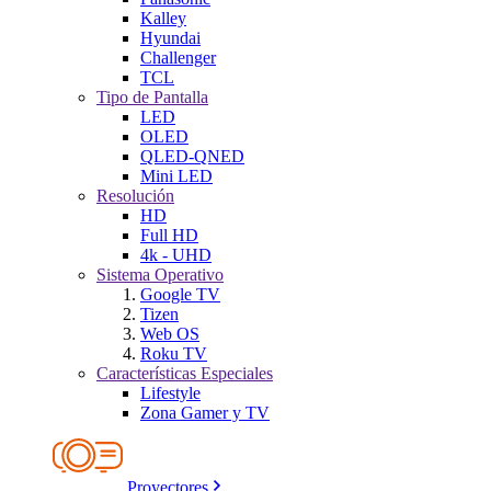
Kalley
Hyundai
Challenger
TCL
Tipo de Pantalla
LED
OLED
QLED-QNED
Mini LED
Resolución
HD
Full HD
4k - UHD
Sistema Operativo
Google TV
Tizen
Web OS
Roku TV
Características Especiales
Lifestyle
Zona Gamer y TV
Proyectores