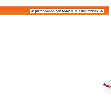
🎉 ¡Arrancamos con toda! Mira estas ofertas. 🔥