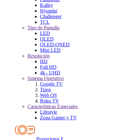
Kalley
Hyundai
Challenger
TCL
Tipo de Pantalla
LED
OLED
QLED-QNED
Mini LED
Resolución
HD
Full HD
4k - UHD
Sistema Operativo
Google TV
Tizen
Web OS
Roku TV
Características Especiales
Lifestyle
Zona Gamer y TV
Proyectores