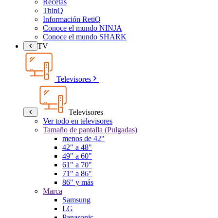
Recetas
ThinQ
Información RetiQ
Conoce el mundo NINJA
Conoce el mundo SHARK
TV
Televisores
Televisores
Ver todo en televisores
Tamaño de pantalla (Pulgadas)
menos de 42"
42" a 48"
49" a 60"
61" a 70"
71" a 86"
86" y más
Marca
Samsung
LG
Panasonic