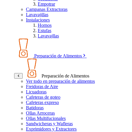
Empotrar
Campanas Extractoras
Lavavajillas
Instalaciones
Hornos
Estufas
Lavavajllas
Preparación de Alimentos
Preparación de Alimentos
Ver todo en preparación de alimentos
Freidoras de Aire
Licuadoras
Cafeteras de goteo
Cafeteras expreso
Batidoras
Ollas Arroceras
Ollas Multifucionales
Sandwicheras y Wafleras
Exprimidores y Extractores