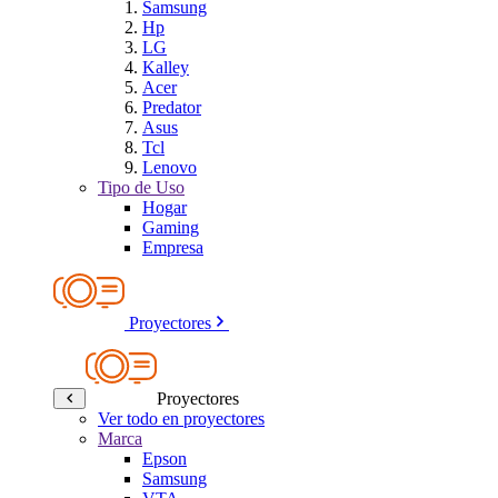
Samsung
Hp
LG
Kalley
Acer
Predator
Asus
Tcl
Lenovo
Tipo de Uso
Hogar
Gaming
Empresa
Proyectores
Proyectores
Ver todo en proyectores
Marca
Epson
Samsung