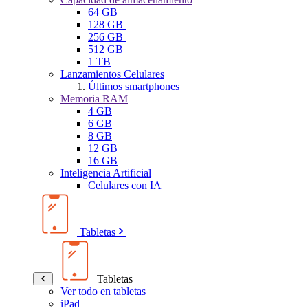
64 GB
128 GB
256 GB
512 GB
1 TB
Lanzamientos Celulares
Últimos smartphones
Memoria RAM
4 GB
6 GB
8 GB
12 GB
16 GB
Inteligencia Artificial
Celulares con IA
Tabletas
Tabletas
Ver todo en tabletas
iPad