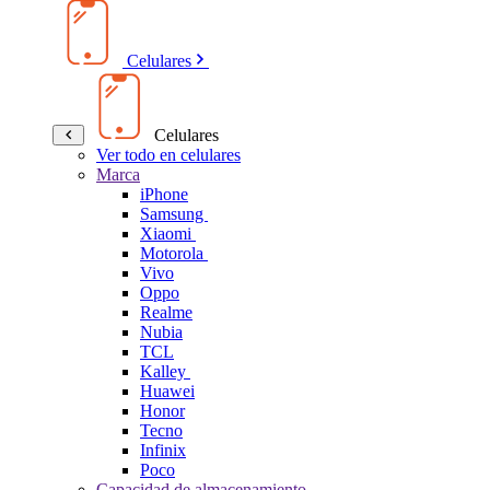
Celulares
Celulares
Ver todo en celulares
Marca
iPhone
Samsung
Xiaomi
Motorola
Vivo
Oppo
Realme
Nubia
TCL
Kalley
Huawei
Honor
Tecno
Infinix
Poco
Capacidad de almacenamiento