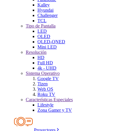
Kalley
Hyundai
Challenger
TCL
Tipo de Pantalla
LED
OLED
QLED-QNED
Mini LED
Resolución
HD
Full HD
4k - UHD
Sistema Operativo
Google TV
Tizen
Web OS
Roku TV
Características Especiales
Lifestyle
Zona Gamer y TV
Proyectores