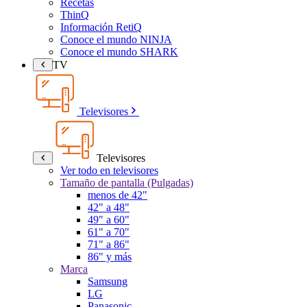
Recetas
ThinQ
Información RetiQ
Conoce el mundo NINJA
Conoce el mundo SHARK
TV
Televisores
Televisores
Ver todo en televisores
Tamaño de pantalla (Pulgadas)
menos de 42"
42" a 48"
49" a 60"
61" a 70"
71" a 86"
86" y más
Marca
Samsung
LG
Panasonic