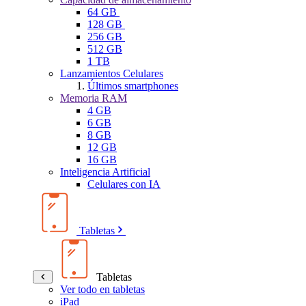
64 GB
128 GB
256 GB
512 GB
1 TB
Lanzamientos Celulares
Últimos smartphones
Memoria RAM
4 GB
6 GB
8 GB
12 GB
16 GB
Inteligencia Artificial
Celulares con IA
Tabletas
Tabletas
Ver todo en tabletas
iPad