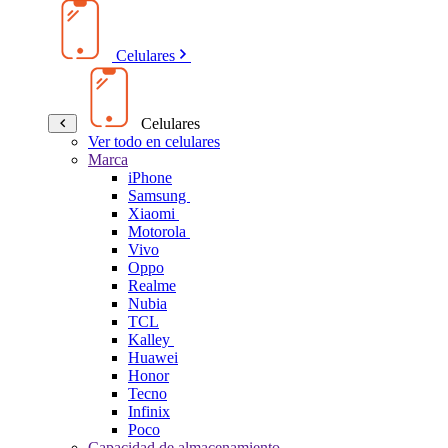
Celulares
Celulares
Ver todo en celulares
Marca
iPhone
Samsung
Xiaomi
Motorola
Vivo
Oppo
Realme
Nubia
TCL
Kalley
Huawei
Honor
Tecno
Infinix
Poco
Capacidad de almacenamiento