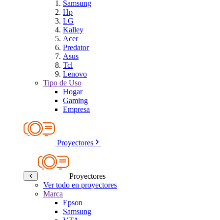
Samsung
Hp
LG
Kalley
Acer
Predator
Asus
Tcl
Lenovo
Tipo de Uso
Hogar
Gaming
Empresa
Proyectores
Proyectores
Ver todo en proyectores
Marca
Epson
Samsung