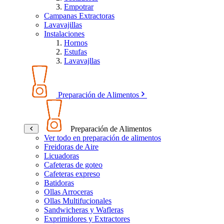
Empotrar
Campanas Extractoras
Lavavajillas
Instalaciones
Hornos
Estufas
Lavavajllas
Preparación de Alimentos
Preparación de Alimentos
Ver todo en preparación de alimentos
Freidoras de Aire
Licuadoras
Cafeteras de goteo
Cafeteras expreso
Batidoras
Ollas Arroceras
Ollas Multifucionales
Sandwicheras y Wafleras
Exprimidores y Extractores