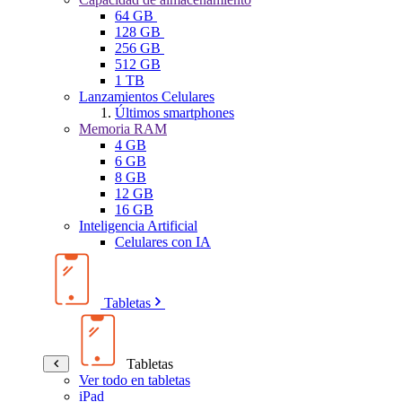
64 GB
128 GB
256 GB
512 GB
1 TB
Lanzamientos Celulares
Últimos smartphones
Memoria RAM
4 GB
6 GB
8 GB
12 GB
16 GB
Inteligencia Artificial
Celulares con IA
Tabletas
Tabletas
Ver todo en tabletas
iPad