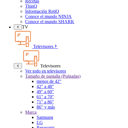
Recetas
ThinQ
Información RetiQ
Conoce el mundo NINJA
Conoce el mundo SHARK
TV
Televisores
Televisores
Ver todo en televisores
Tamaño de pantalla (Pulgadas)
menos de 42"
42" a 48"
49" a 60"
61" a 70"
71" a 86"
86" y más
Marca
Samsung
LG
Panasonic