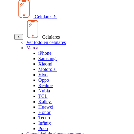
Celulares
Celulares
Ver todo en celulares
Marca
iPhone
Samsung
Xiaomi
Motorola
Vivo
Oppo
Realme
Nubia
TCL
Kalley
Huawei
Honor
Tecno
Infinix
Poco
Capacidad de almacenamiento