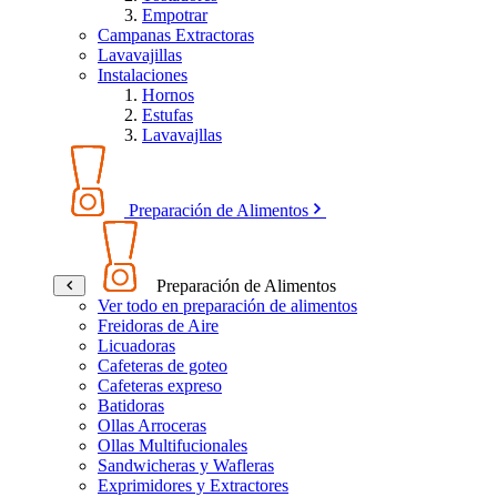
Empotrar
Campanas Extractoras
Lavavajillas
Instalaciones
Hornos
Estufas
Lavavajllas
Preparación de Alimentos
Preparación de Alimentos
Ver todo en preparación de alimentos
Freidoras de Aire
Licuadoras
Cafeteras de goteo
Cafeteras expreso
Batidoras
Ollas Arroceras
Ollas Multifucionales
Sandwicheras y Wafleras
Exprimidores y Extractores