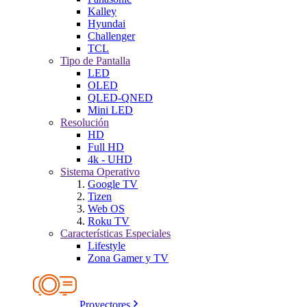
Kalley
Hyundai
Challenger
TCL
Tipo de Pantalla
LED
OLED
QLED-QNED
Mini LED
Resolución
HD
Full HD
4k - UHD
Sistema Operativo
Google TV
Tizen
Web OS
Roku TV
Características Especiales
Lifestyle
Zona Gamer y TV
Proyectores