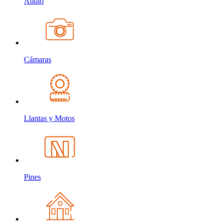
Audio
Cámaras
Llantas y Motos
Pines