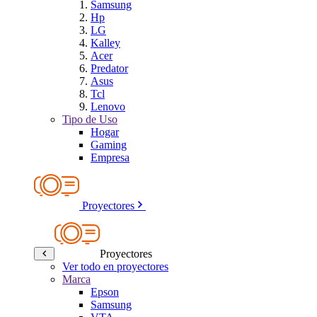
Samsung
Hp
LG
Kalley
Acer
Predator
Asus
Tcl
Lenovo
Tipo de Uso
Hogar
Gaming
Empresa
Proyectores
Proyectores
Ver todo en proyectores
Marca
Epson
Samsung