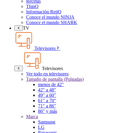
Recetas
ThinQ
Información RetiQ
Conoce el mundo NINJA
Conoce el mundo SHARK
TV
Televisores
Televisores
Ver todo en televisores
Tamaño de pantalla (Pulgadas)
menos de 42"
42" a 48"
49" a 60"
61" a 70"
71" a 86"
86" y más
Marca
Samsung
LG
Panasonic