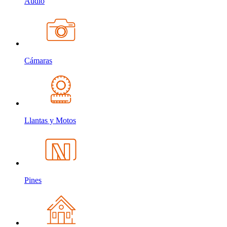
Audio
Cámaras
Llantas y Motos
Pines