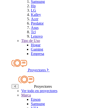
Samsung
Hp
LG
Kalley
Acer
Predator
Asus
Tcl
Lenovo
Tipo de Uso
Hogar
Gaming
Empresa
Proyectores
Proyectores
Ver todo en proyectores
Marca
Epson
Samsung