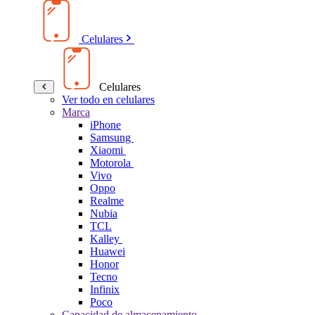
Celulares
Celulares
Ver todo en celulares
Marca
iPhone
Samsung
Xiaomi
Motorola
Vivo
Oppo
Realme
Nubia
TCL
Kalley
Huawei
Honor
Tecno
Infinix
Poco
Capacidad de almacenamiento