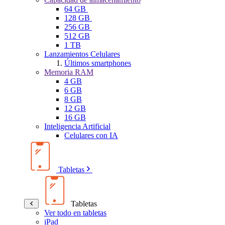
64 GB
128 GB
256 GB
512 GB
1 TB
Lanzamientos Celulares
Últimos smartphones
Memoria RAM
4 GB
6 GB
8 GB
12 GB
16 GB
Inteligencia Artificial
Celulares con IA
Tabletas
Tabletas
Ver todo en tabletas
iPad