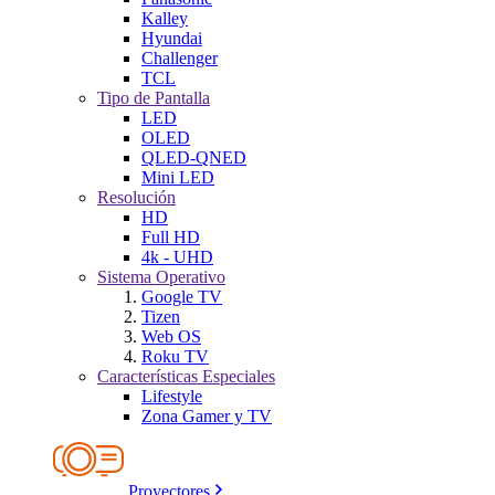
Kalley
Hyundai
Challenger
TCL
Tipo de Pantalla
LED
OLED
QLED-QNED
Mini LED
Resolución
HD
Full HD
4k - UHD
Sistema Operativo
Google TV
Tizen
Web OS
Roku TV
Características Especiales
Lifestyle
Zona Gamer y TV
Proyectores