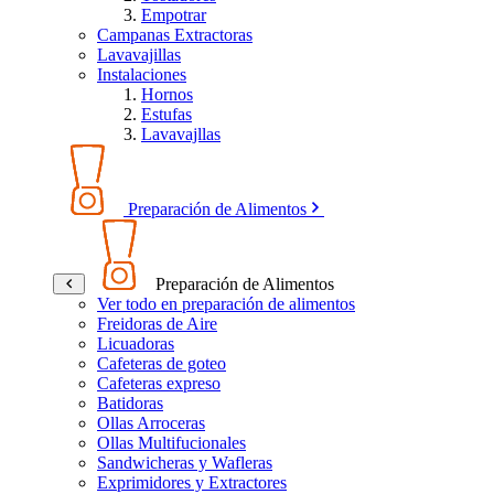
Empotrar
Campanas Extractoras
Lavavajillas
Instalaciones
Hornos
Estufas
Lavavajllas
Preparación de Alimentos
Preparación de Alimentos
Ver todo en preparación de alimentos
Freidoras de Aire
Licuadoras
Cafeteras de goteo
Cafeteras expreso
Batidoras
Ollas Arroceras
Ollas Multifucionales
Sandwicheras y Wafleras
Exprimidores y Extractores