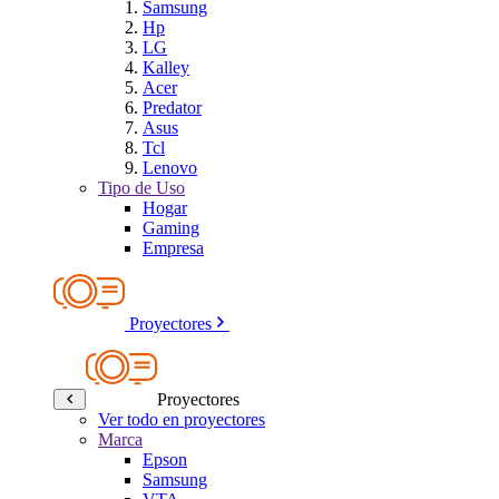
Samsung
Hp
LG
Kalley
Acer
Predator
Asus
Tcl
Lenovo
Tipo de Uso
Hogar
Gaming
Empresa
Proyectores
Proyectores
Ver todo en proyectores
Marca
Epson
Samsung