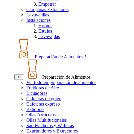
Empotrar
Campanas Extractoras
Lavavajillas
Instalaciones
Hornos
Estufas
Lavavajllas
Preparación de Alimentos
Preparación de Alimentos
Ver todo en preparación de alimentos
Freidoras de Aire
Licuadoras
Cafeteras de goteo
Cafeteras expreso
Batidoras
Ollas Arroceras
Ollas Multifucionales
Sandwicheras y Wafleras
Exprimidores y Extractores