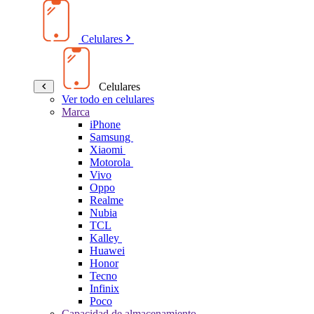
Celulares
Celulares
Ver todo en celulares
Marca
iPhone
Samsung
Xiaomi
Motorola
Vivo
Oppo
Realme
Nubia
TCL
Kalley
Huawei
Honor
Tecno
Infinix
Poco
Capacidad de almacenamiento