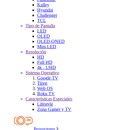
Kalley
Hyundai
Challenger
TCL
Tipo de Pantalla
LED
OLED
QLED-QNED
Mini LED
Resolución
HD
Full HD
4k - UHD
Sistema Operativo
Google TV
Tizen
Web OS
Roku TV
Características Especiales
Lifestyle
Zona Gamer y TV
Proyectores