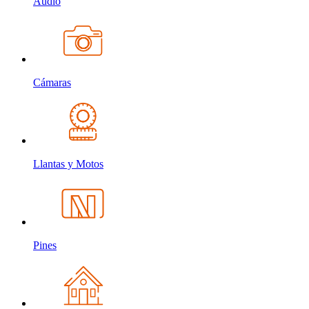
Audio
Cámaras
Llantas y Motos
Pines