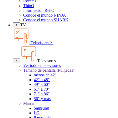
Recetas
ThinQ
Información RetiQ
Conoce el mundo NINJA
Conoce el mundo SHARK
TV
Televisores
Televisores
Ver todo en televisores
Tamaño de pantalla (Pulgadas)
menos de 42"
42" a 48"
49" a 60"
61" a 70"
71" a 86"
86" y más
Marca
Samsung
LG
Panasonic