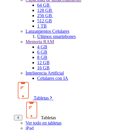
64 GB
128 GB
256 GB
512 GB
1 TB
Lanzamientos Celulares
Últimos smartphones
Memoria RAM
4 GB
6 GB
8 GB
12 GB
16 GB
Inteligencia Artificial
Celulares con IA
Tabletas
Tabletas
Ver todo en tabletas
iPad