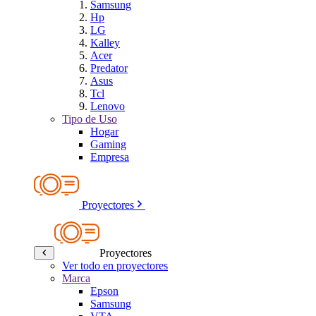
Samsung
Hp
LG
Kalley
Acer
Predator
Asus
Tcl
Lenovo
Tipo de Uso
Hogar
Gaming
Empresa
Proyectores
Proyectores
Ver todo en proyectores
Marca
Epson
Samsung