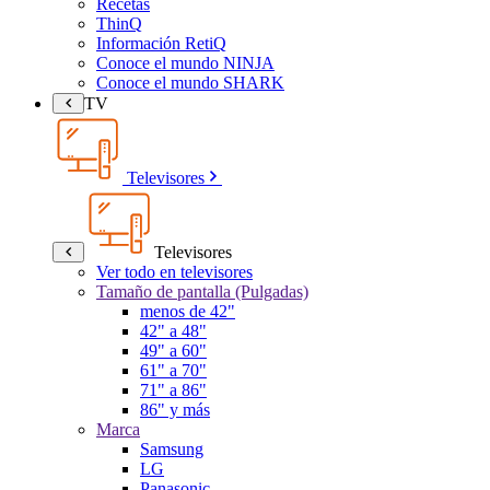
Recetas
ThinQ
Información RetiQ
Conoce el mundo NINJA
Conoce el mundo SHARK
TV
Televisores
Televisores
Ver todo en televisores
Tamaño de pantalla (Pulgadas)
menos de 42"
42" a 48"
49" a 60"
61" a 70"
71" a 86"
86" y más
Marca
Samsung
LG
Panasonic