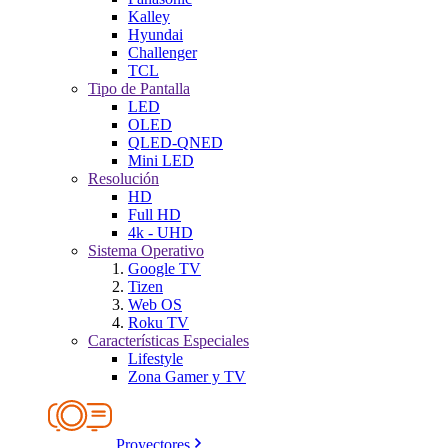
Kalley
Hyundai
Challenger
TCL
Tipo de Pantalla
LED
OLED
QLED-QNED
Mini LED
Resolución
HD
Full HD
4k - UHD
Sistema Operativo
Google TV
Tizen
Web OS
Roku TV
Características Especiales
Lifestyle
Zona Gamer y TV
Proyectores