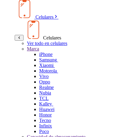
Celulares
Celulares
Ver todo en celulares
Marca
iPhone
Samsung
Xiaomi
Motorola
Vivo
Oppo
Realme
Nubia
TCL
Kalley
Huawei
Honor
Tecno
Infinix
Poco
Capacidad de almacenamiento