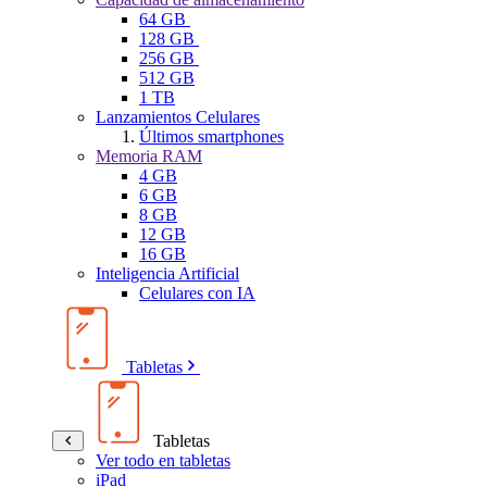
64 GB
128 GB
256 GB
512 GB
1 TB
Lanzamientos Celulares
Últimos smartphones
Memoria RAM
4 GB
6 GB
8 GB
12 GB
16 GB
Inteligencia Artificial
Celulares con IA
Tabletas
Tabletas
Ver todo en tabletas
iPad