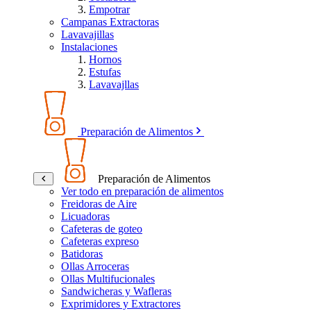
Empotrar
Campanas Extractoras
Lavavajillas
Instalaciones
Hornos
Estufas
Lavavajllas
Preparación de Alimentos
Preparación de Alimentos
Ver todo en preparación de alimentos
Freidoras de Aire
Licuadoras
Cafeteras de goteo
Cafeteras expreso
Batidoras
Ollas Arroceras
Ollas Multifucionales
Sandwicheras y Wafleras
Exprimidores y Extractores