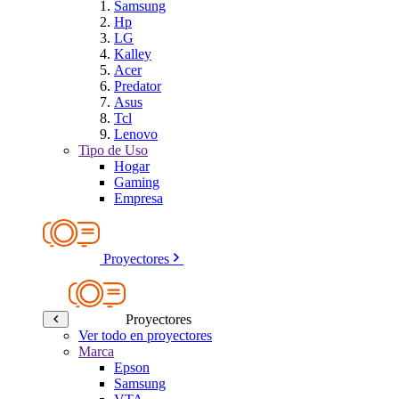
Samsung
Hp
LG
Kalley
Acer
Predator
Asus
Tcl
Lenovo
Tipo de Uso
Hogar
Gaming
Empresa
Proyectores
Proyectores
Ver todo en proyectores
Marca
Epson
Samsung