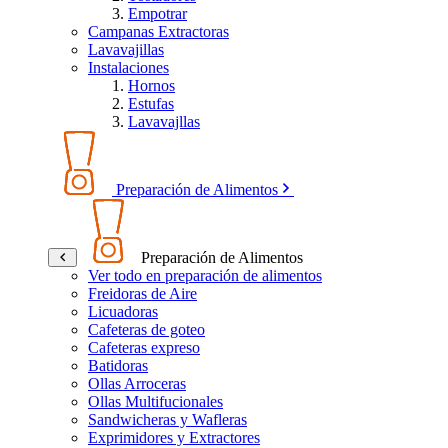
Empotrar
Campanas Extractoras
Lavavajillas
Instalaciones
Hornos
Estufas
Lavavajllas
Preparación de Alimentos
Preparación de Alimentos
Ver todo en preparación de alimentos
Freidoras de Aire
Licuadoras
Cafeteras de goteo
Cafeteras expreso
Batidoras
Ollas Arroceras
Ollas Multifucionales
Sandwicheras y Wafleras
Exprimidores y Extractores