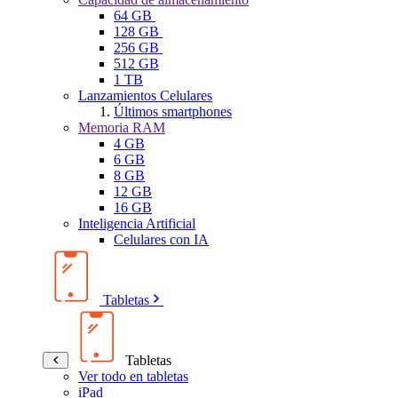
64 GB
128 GB
256 GB
512 GB
1 TB
Lanzamientos Celulares
Últimos smartphones
Memoria RAM
4 GB
6 GB
8 GB
12 GB
16 GB
Inteligencia Artificial
Celulares con IA
Tabletas
Tabletas
Ver todo en tabletas
iPad