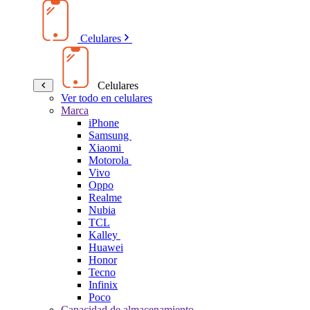
Celulares
Celulares
Ver todo en celulares
Marca
iPhone
Samsung
Xiaomi
Motorola
Vivo
Oppo
Realme
Nubia
TCL
Kalley
Huawei
Honor
Tecno
Infinix
Poco
Capacidad de almacenamiento