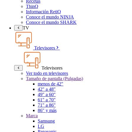
Recetas
ThinQ
Información RetiQ
Conoce el mundo NINJA
Conoce el mundo SHARK
TV
Televisores
Televisores
Ver todo en televisores
Tamaño de pantalla (Pulgadas)
menos de 42"
42" a 48"
49" a 60"
61" a 70"
71" a 86"
86" y más
Marca
Samsung
LG
Panasonic