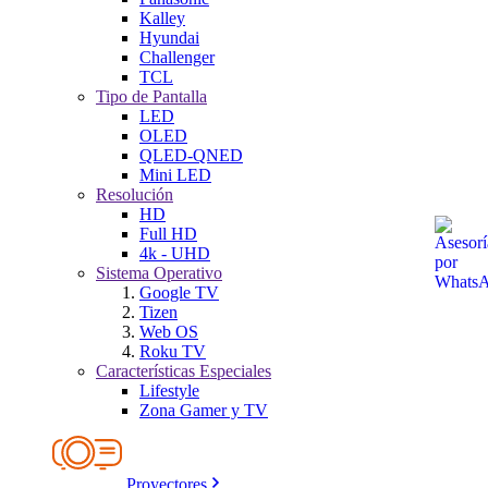
Kalley
Hyundai
Challenger
TCL
Tipo de Pantalla
LED
OLED
QLED-QNED
Mini LED
Resolución
HD
Full HD
4k - UHD
Sistema Operativo
Google TV
Tizen
Web OS
Roku TV
Características Especiales
Lifestyle
Zona Gamer y TV
Proyectores