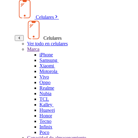
Celulares
Celulares
Ver todo en celulares
Marca
iPhone
Samsung
Xiaomi
Motorola
Vivo
Oppo
Realme
Nubia
TCL
Kalley
Huawei
Honor
Tecno
Infinix
Poco
Capacidad de almacenamiento