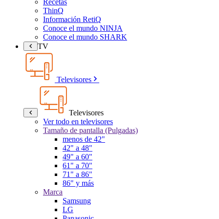
Recetas
ThinQ
Información RetiQ
Conoce el mundo NINJA
Conoce el mundo SHARK
TV
Televisores
Televisores
Ver todo en televisores
Tamaño de pantalla (Pulgadas)
menos de 42"
42" a 48"
49" a 60"
61" a 70"
71" a 86"
86" y más
Marca
Samsung
LG
Panasonic