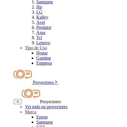
Samsung
Hp
LG
Kalley
Acer
Predator
Asus
Tcl
Lenovo
Tipo de Uso
Hogar
Gaming
Empresa
Proyectores
Proyectores
Ver todo en proyectores
Marca
Epson
Samsung