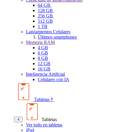
64 GB
128 GB
256 GB
512 GB
1 TB
Lanzamientos Celulares
Últimos smartphones
Memoria RAM
4 GB
6 GB
8 GB
12 GB
16 GB
Inteligencia Artificial
Celulares con IA
Tabletas
Tabletas
Ver todo en tabletas
iPad