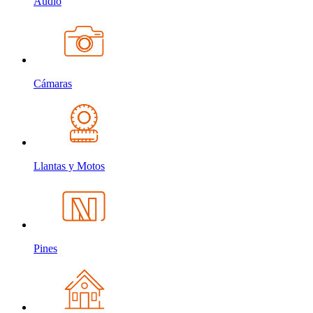
Audio
Cámaras
Llantas y Motos
Pines