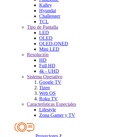
Kalley
Hyundai
Challenger
TCL
Tipo de Pantalla
LED
OLED
QLED-QNED
Mini LED
Resolución
HD
Full HD
4k - UHD
Sistema Operativo
Google TV
Tizen
Web OS
Roku TV
Características Especiales
Lifestyle
Zona Gamer y TV
Proyectores