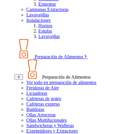
Empotrar
Campanas Extractoras
Lavavajillas
Instalaciones
Hornos
Estufas
Lavavajllas
Preparación de Alimentos
Preparación de Alimentos
Ver todo en preparación de alimentos
Freidoras de Aire
Licuadoras
Cafeteras de goteo
Cafeteras expreso
Batidoras
Ollas Arroceras
Ollas Multifucionales
Sandwicheras y Wafleras
Exprimidores y Extractores