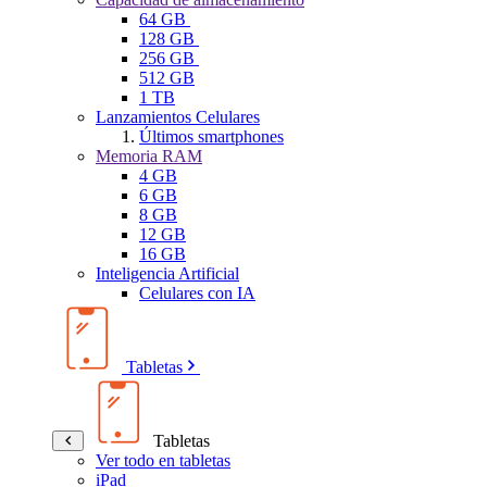
64 GB
128 GB
256 GB
512 GB
1 TB
Lanzamientos Celulares
Últimos smartphones
Memoria RAM
4 GB
6 GB
8 GB
12 GB
16 GB
Inteligencia Artificial
Celulares con IA
Tabletas
Tabletas
Ver todo en tabletas
iPad