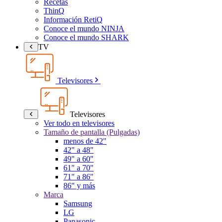
Recetas
ThinQ
Información RetiQ
Conoce el mundo NINJA
Conoce el mundo SHARK
TV
Televisores
Televisores
Ver todo en televisores
Tamaño de pantalla (Pulgadas)
menos de 42"
42" a 48"
49" a 60"
61" a 70"
71" a 86"
86" y más
Marca
Samsung
LG
Panasonic