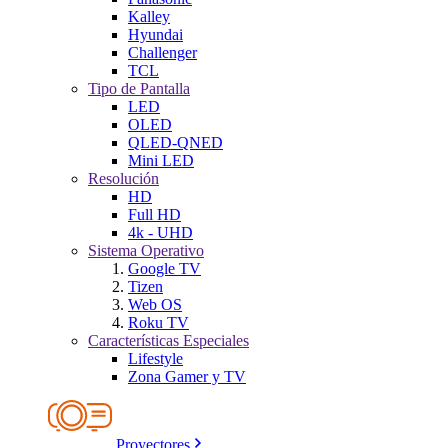
Kalley
Hyundai
Challenger
TCL
Tipo de Pantalla
LED
OLED
QLED-QNED
Mini LED
Resolución
HD
Full HD
4k - UHD
Sistema Operativo
Google TV
Tizen
Web OS
Roku TV
Características Especiales
Lifestyle
Zona Gamer y TV
Proyectores