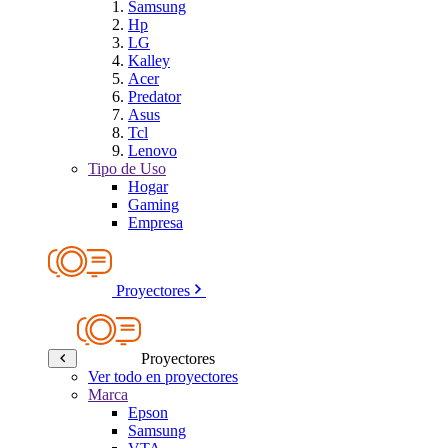
Samsung
Hp
LG
Kalley
Acer
Predator
Asus
Tcl
Lenovo
Tipo de Uso
Hogar
Gaming
Empresa
Proyectores
Proyectores
Ver todo en proyectores
Marca
Epson
Samsung