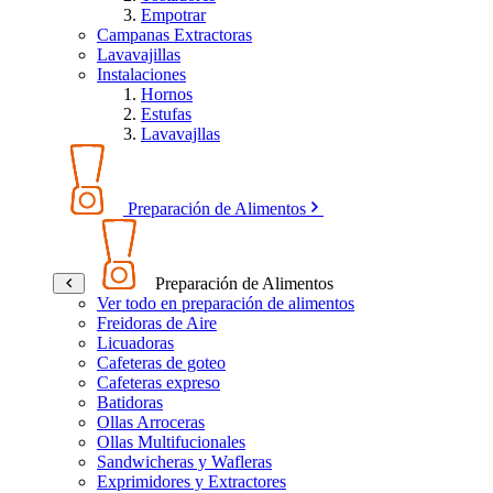
Empotrar
Campanas Extractoras
Lavavajillas
Instalaciones
Hornos
Estufas
Lavavajllas
Preparación de Alimentos
Preparación de Alimentos
Ver todo en preparación de alimentos
Freidoras de Aire
Licuadoras
Cafeteras de goteo
Cafeteras expreso
Batidoras
Ollas Arroceras
Ollas Multifucionales
Sandwicheras y Wafleras
Exprimidores y Extractores