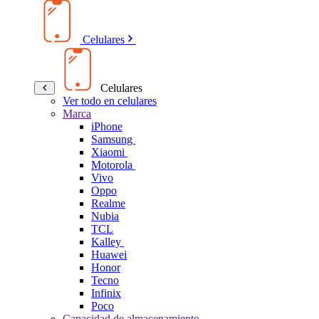
Celulares
Celulares
Ver todo en celulares
Marca
iPhone
Samsung
Xiaomi
Motorola
Vivo
Oppo
Realme
Nubia
TCL
Kalley
Huawei
Honor
Tecno
Infinix
Poco
Capacidad de almacenamiento