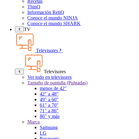
Recetas
ThinQ
Información RetiQ
Conoce el mundo NINJA
Conoce el mundo SHARK
TV
Televisores
Televisores
Ver todo en televisores
Tamaño de pantalla (Pulgadas)
menos de 42"
42" a 48"
49" a 60"
61" a 70"
71" a 86"
86" y más
Marca
Samsung
LG
Panasonic