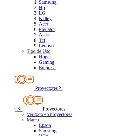
Samsung
Hp
LG
Kalley
Acer
Predator
Asus
Tcl
Lenovo
Tipo de Uso
Hogar
Gaming
Empresa
Proyectores
Proyectores
Ver todo en proyectores
Marca
Epson
Samsung