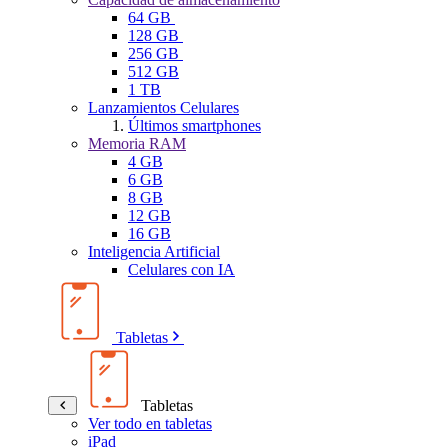
64 GB
128 GB
256 GB
512 GB
1 TB
Lanzamientos Celulares
Últimos smartphones
Memoria RAM
4 GB
6 GB
8 GB
12 GB
16 GB
Inteligencia Artificial
Celulares con IA
Tabletas
Tabletas
Ver todo en tabletas
iPad