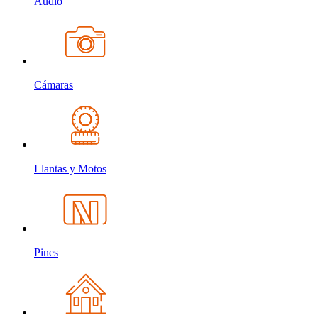
Audio
Cámaras
Llantas y Motos
Pines