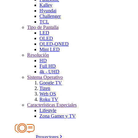
Kalley
Hyundai
Challenger
TCL
Tipo de Pantalla
LED
OLED
QLED-QNED
Mini LED
Resolución
HD
Full HD
4k - UHD
Sistema Operativo
Google TV
Tizen
Web OS
Roku TV
Características Especiales
Lifestyle
Zona Gamer y TV
Proyectores