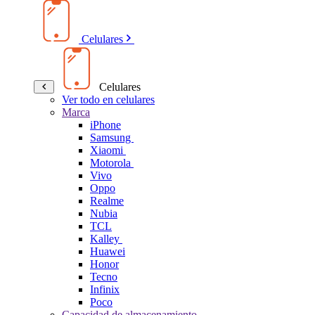
Celulares
Celulares
Ver todo en celulares
Marca
iPhone
Samsung
Xiaomi
Motorola
Vivo
Oppo
Realme
Nubia
TCL
Kalley
Huawei
Honor
Tecno
Infinix
Poco
Capacidad de almacenamiento