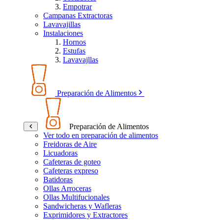
Empotrar
Campanas Extractoras
Lavavajillas
Instalaciones
Hornos
Estufas
Lavavajllas
Preparación de Alimentos
Preparación de Alimentos
Ver todo en preparación de alimentos
Freidoras de Aire
Licuadoras
Cafeteras de goteo
Cafeteras expreso
Batidoras
Ollas Arroceras
Ollas Multifucionales
Sandwicheras y Wafleras
Exprimidores y Extractores