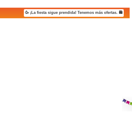
🥳 ¡La fiesta sigue prendida! Tenemos más ofertas. 🛍️