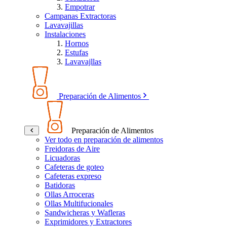
Empotrar
Campanas Extractoras
Lavavajillas
Instalaciones
Hornos
Estufas
Lavavajllas
Preparación de Alimentos
Preparación de Alimentos
Ver todo en preparación de alimentos
Freidoras de Aire
Licuadoras
Cafeteras de goteo
Cafeteras expreso
Batidoras
Ollas Arroceras
Ollas Multifucionales
Sandwicheras y Wafleras
Exprimidores y Extractores