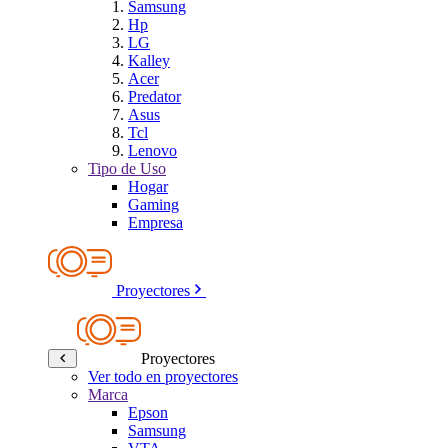
Samsung
Hp
LG
Kalley
Acer
Predator
Asus
Tcl
Lenovo
Tipo de Uso
Hogar
Gaming
Empresa
Proyectores
Proyectores
Ver todo en proyectores
Marca
Epson
Samsung