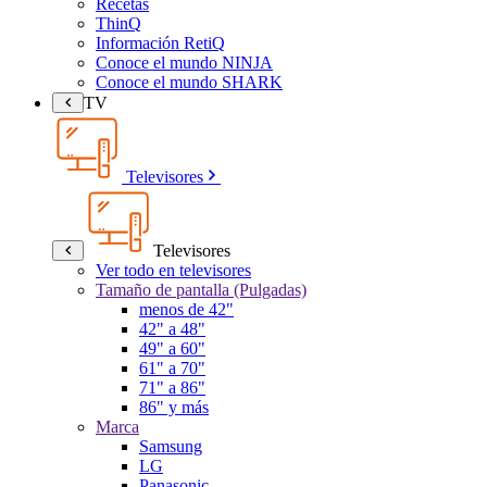
Recetas
ThinQ
Información RetiQ
Conoce el mundo NINJA
Conoce el mundo SHARK
TV
Televisores
Televisores
Ver todo en televisores
Tamaño de pantalla (Pulgadas)
menos de 42"
42" a 48"
49" a 60"
61" a 70"
71" a 86"
86" y más
Marca
Samsung
LG
Panasonic