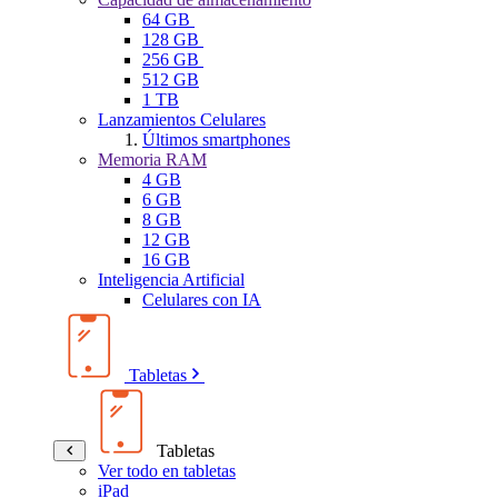
64 GB
128 GB
256 GB
512 GB
1 TB
Lanzamientos Celulares
Últimos smartphones
Memoria RAM
4 GB
6 GB
8 GB
12 GB
16 GB
Inteligencia Artificial
Celulares con IA
Tabletas
Tabletas
Ver todo en tabletas
iPad