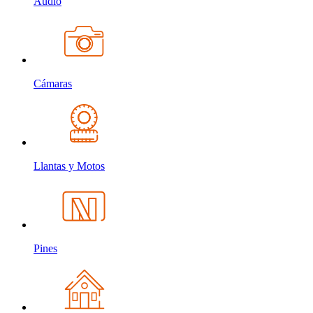
Audio
Cámaras
Llantas y Motos
Pines