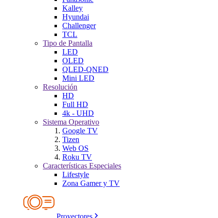
Kalley
Hyundai
Challenger
TCL
Tipo de Pantalla
LED
OLED
QLED-QNED
Mini LED
Resolución
HD
Full HD
4k - UHD
Sistema Operativo
Google TV
Tizen
Web OS
Roku TV
Características Especiales
Lifestyle
Zona Gamer y TV
Proyectores