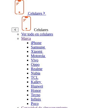
Celulares
Celulares
Ver todo en celulares
Marca
iPhone
Samsung
Xiaomi
Motorola
Vivo
Oppo
Realme
Nubia
TCL
Kalley
Huawei
Honor
Tecno
Infinix
Poco
Capacidad de almacenamiento