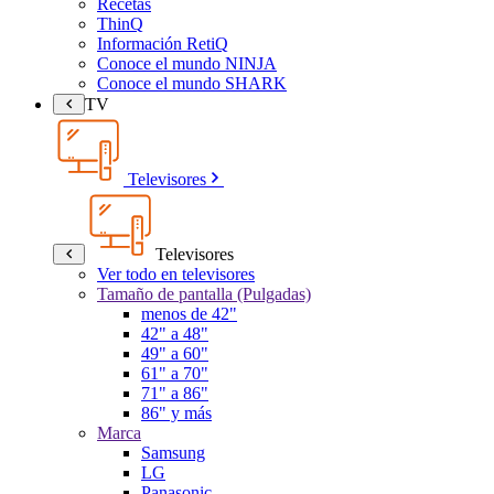
Recetas
ThinQ
Información RetiQ
Conoce el mundo NINJA
Conoce el mundo SHARK
TV
Televisores
Televisores
Ver todo en televisores
Tamaño de pantalla (Pulgadas)
menos de 42"
42" a 48"
49" a 60"
61" a 70"
71" a 86"
86" y más
Marca
Samsung
LG
Panasonic