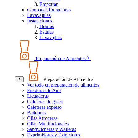
Empotrar
Campanas Extractoras
Lavavajillas
Instalaciones
Hornos
Estufas
Lavavajllas
Preparación de Alimentos
Preparación de Alimentos
Ver todo en preparación de alimentos
Freidoras de Aire
Licuadoras
Cafeteras de goteo
Cafeteras expreso
Batidoras
Ollas Arroceras
Ollas Multifucionales
Sandwicheras y Wafleras
Exprimidores y Extractores