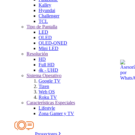
Kalley
Hyundai
Challenger
TCL
Tipo de Pantalla
LED
OLED
QLED-QNED
Mini LED
Resolución
HD
Full HD
4k - UHD
Sistema Operativo
Google TV
Tizen
Web OS
Roku TV
Características Especiales
Lifestyle
Zona Gamer y TV
Proyectores