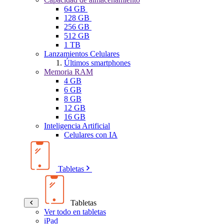
64 GB
128 GB
256 GB
512 GB
1 TB
Lanzamientos Celulares
Últimos smartphones
Memoria RAM
4 GB
6 GB
8 GB
12 GB
16 GB
Inteligencia Artificial
Celulares con IA
Tabletas
Tabletas
Ver todo en tabletas
iPad