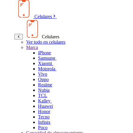
Celulares
Celulares
Ver todo en celulares
Marca
iPhone
Samsung
Xiaomi
Motorola
Vivo
Oppo
Realme
Nubia
TCL
Kalley
Huawei
Honor
Tecno
Infinix
Poco
Capacidad de almacenamiento