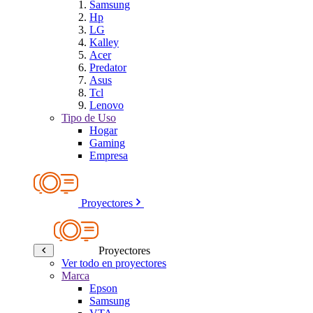
Samsung
Hp
LG
Kalley
Acer
Predator
Asus
Tcl
Lenovo
Tipo de Uso
Hogar
Gaming
Empresa
Proyectores
Proyectores
Ver todo en proyectores
Marca
Epson
Samsung