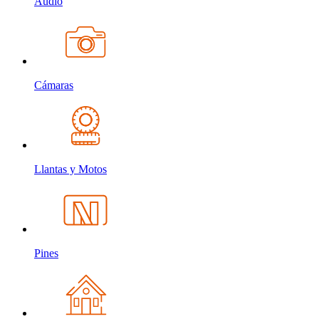
Audio
Cámaras
Llantas y Motos
Pines