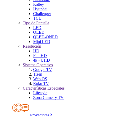
Kalley
Hyundai
Challenger
TCL
Tipo de Pantalla
LED
OLED
QLED-QNED
Mini LED
Resolución
HD
Full HD
4k - UHD
Sistema Operativo
Google TV
Tizen
Web OS
Roku TV
Características Especiales
Lifestyle
Zona Gamer y TV
Proyectores