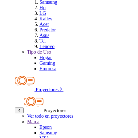
Samsung
Hp
LG
Kalley
Acer
Predator
Asus
Tcl
Lenovo
Tipo de Uso
Hogar
Gaming
Empresa
Proyectores
Proyectores
Ver todo en proyectores
Marca
Epson
Samsung