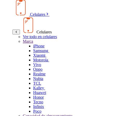
Celulares
Celulares
Ver todo en celulares
Marca
iPhone
Samsung
Xiaomi
Motorola
Vivo
Oppo
Realme
Nubia
TCL
Kalley
Huawei
Honor
Tecno
Infinix
Poco
Capacidad de almacenamiento