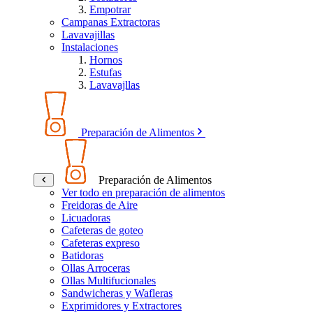
Empotrar
Campanas Extractoras
Lavavajillas
Instalaciones
Hornos
Estufas
Lavavajllas
Preparación de Alimentos
Preparación de Alimentos
Ver todo en preparación de alimentos
Freidoras de Aire
Licuadoras
Cafeteras de goteo
Cafeteras expreso
Batidoras
Ollas Arroceras
Ollas Multifucionales
Sandwicheras y Wafleras
Exprimidores y Extractores