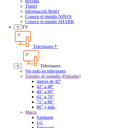
Recetas
ThinQ
Información RetiQ
Conoce el mundo NINJA
Conoce el mundo SHARK
TV
Televisores
Televisores
Ver todo en televisores
Tamaño de pantalla (Pulgadas)
menos de 42"
42" a 48"
49" a 60"
61" a 70"
71" a 86"
86" y más
Marca
Samsung
LG
Panasonic