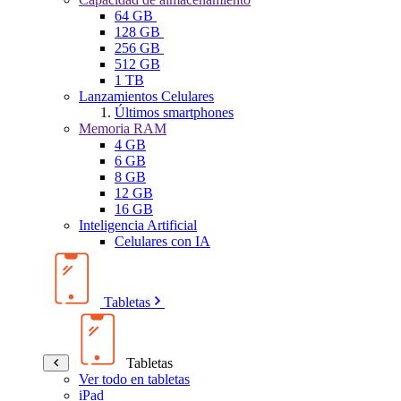
64 GB
128 GB
256 GB
512 GB
1 TB
Lanzamientos Celulares
Últimos smartphones
Memoria RAM
4 GB
6 GB
8 GB
12 GB
16 GB
Inteligencia Artificial
Celulares con IA
Tabletas
Tabletas
Ver todo en tabletas
iPad