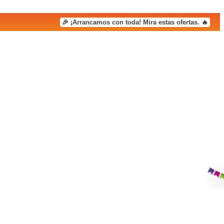
🎉 ¡Arrancamos con toda! Mira estas ofertas. 🔥