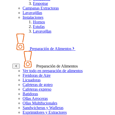
Empotrar
Campanas Extractoras
Lavavajillas
Instalaciones
Hornos
Estufas
Lavavajllas
Preparación de Alimentos
Preparación de Alimentos
Ver todo en preparación de alimentos
Freidoras de Aire
Licuadoras
Cafeteras de goteo
Cafeteras expreso
Batidoras
Ollas Arroceras
Ollas Multifucionales
Sandwicheras y Wafleras
Exprimidores y Extractores