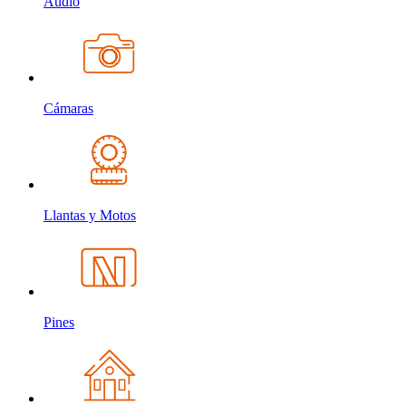
Audio
Cámaras
Llantas y Motos
Pines