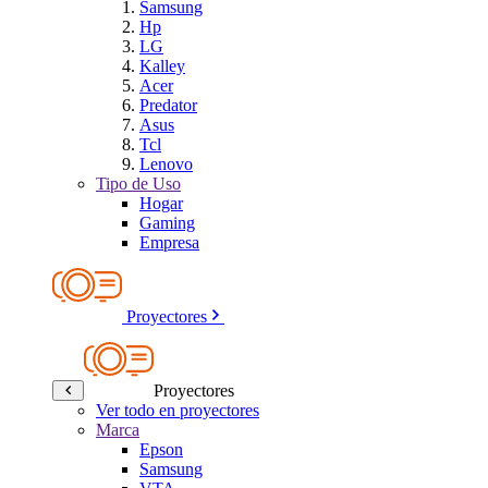
Samsung
Hp
LG
Kalley
Acer
Predator
Asus
Tcl
Lenovo
Tipo de Uso
Hogar
Gaming
Empresa
Proyectores
Proyectores
Ver todo en proyectores
Marca
Epson
Samsung