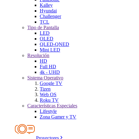
Kalley
Hyundai
Challenger
TCL
Tipo de Pantalla
LED
OLED
QLED-QNED
Mini LED
Resolución
HD
Full HD
4k - UHD
Sistema Operativo
Google TV
Tizen
Web OS
Roku TV
Características Especiales
Lifestyle
Zona Gamer y TV
Proyectores