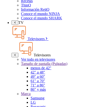
Recetas
ThinQ
Información RetiQ
Conoce el mundo NINJA
Conoce el mundo SHARK
TV
Televisores
Televisores
Ver todo en televisores
Tamaño de pantalla (Pulgadas)
menos de 42"
42" a 48"
49" a 60"
61" a 70"
71" a 86"
86" y más
Marca
Samsung
LG
Panasonic