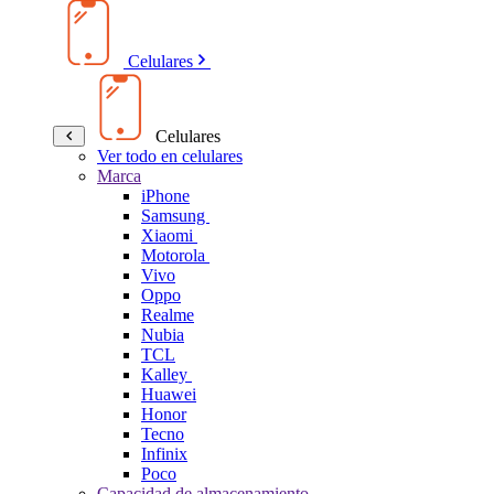
Celulares
Celulares
Ver todo en celulares
Marca
iPhone
Samsung
Xiaomi
Motorola
Vivo
Oppo
Realme
Nubia
TCL
Kalley
Huawei
Honor
Tecno
Infinix
Poco
Capacidad de almacenamiento