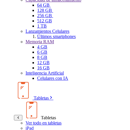
64 GB
128 GB
256 GB
512 GB
1 TB
Lanzamientos Celulares
Últimos smartphones
Memoria RAM
4 GB
6 GB
8 GB
12 GB
16 GB
Inteligencia Artificial
Celulares con IA
Tabletas
Tabletas
Ver todo en tabletas
iPad