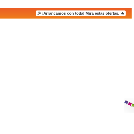
🎉 ¡Arrancamos con toda! Mira estas ofertas. 🔥