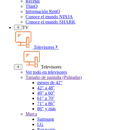
Recetas
ThinQ
Información RetiQ
Conoce el mundo NINJA
Conoce el mundo SHARK
TV
Televisores
Televisores
Ver todo en televisores
Tamaño de pantalla (Pulgadas)
menos de 42"
42" a 48"
49" a 60"
61" a 70"
71" a 86"
86" y más
Marca
Samsung
LG
Panasonic