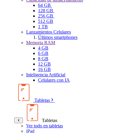
64 GB
128 GB
256 GB
512 GB
1 TB
Lanzamientos Celulares
Últimos smartphones
Memoria RAM
4 GB
6 GB
8 GB
12 GB
16 GB
Inteligencia Artificial
Celulares con IA
Tabletas
Tabletas
Ver todo en tabletas
iPad