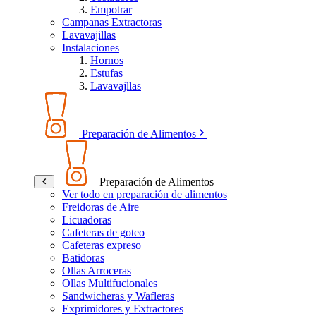
Empotrar
Campanas Extractoras
Lavavajillas
Instalaciones
Hornos
Estufas
Lavavajllas
Preparación de Alimentos
Preparación de Alimentos
Ver todo en preparación de alimentos
Freidoras de Aire
Licuadoras
Cafeteras de goteo
Cafeteras expreso
Batidoras
Ollas Arroceras
Ollas Multifucionales
Sandwicheras y Wafleras
Exprimidores y Extractores