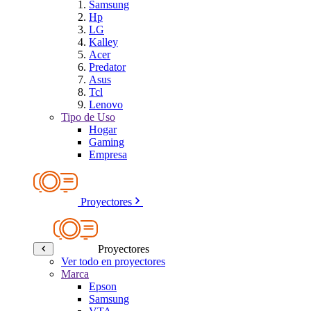
Samsung
Hp
LG
Kalley
Acer
Predator
Asus
Tcl
Lenovo
Tipo de Uso
Hogar
Gaming
Empresa
Proyectores
Proyectores
Ver todo en proyectores
Marca
Epson
Samsung