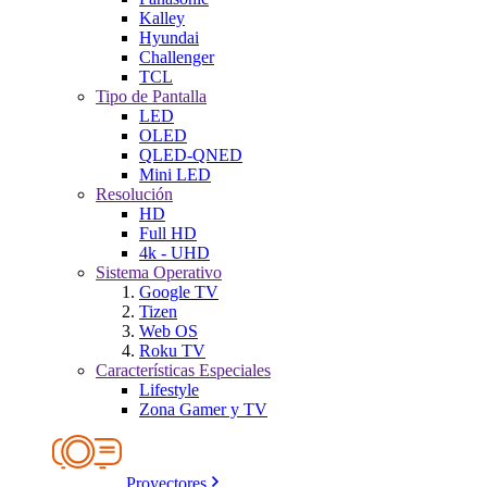
Kalley
Hyundai
Challenger
TCL
Tipo de Pantalla
LED
OLED
QLED-QNED
Mini LED
Resolución
HD
Full HD
4k - UHD
Sistema Operativo
Google TV
Tizen
Web OS
Roku TV
Características Especiales
Lifestyle
Zona Gamer y TV
Proyectores