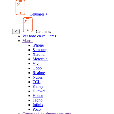
Celulares
Celulares
Ver todo en celulares
Marca
iPhone
Samsung
Xiaomi
Motorola
Vivo
Oppo
Realme
Nubia
TCL
Kalley
Huawei
Honor
Tecno
Infinix
Poco
Capacidad de almacenamiento