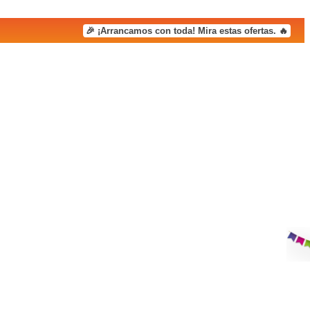
🎉 ¡Arrancamos con toda! Mira estas ofertas. 🔥