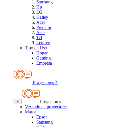
Samsung
Hp
LG
Kalley
Acer
Predator
Asus
Tcl
Lenovo
Tipo de Uso
Hogar
Gaming
Empresa
Proyectores
Proyectores
Ver todo en proyectores
Marca
Epson
Samsung