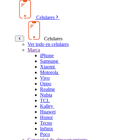
Celulares
Celulares
Ver todo en celulares
Marca
iPhone
Samsung
Xiaomi
Motorola
Vivo
Oppo
Realme
Nubia
TCL
Kalley
Huawei
Honor
Tecno
Infinix
Poco
Capacidad de almacenamiento