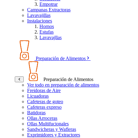
Empotrar
Campanas Extractoras
Lavavajillas
Instalaciones
Hornos
Estufas
Lavavajllas
Preparación de Alimentos
Preparación de Alimentos
Ver todo en preparación de alimentos
Freidoras de Aire
Licuadoras
Cafeteras de goteo
Cafeteras expreso
Batidoras
Ollas Arroceras
Ollas Multifucionales
Sandwicheras y Wafleras
Exprimidores y Extractores