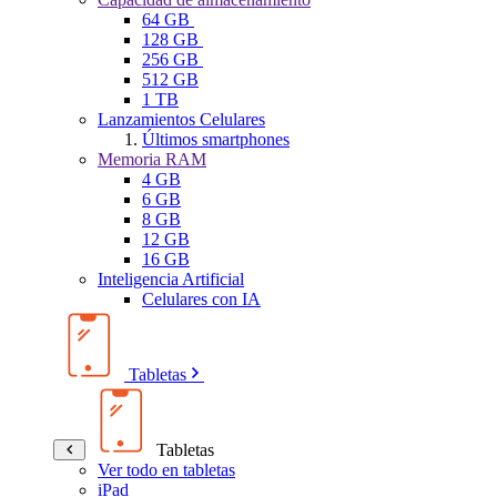
64 GB
128 GB
256 GB
512 GB
1 TB
Lanzamientos Celulares
Últimos smartphones
Memoria RAM
4 GB
6 GB
8 GB
12 GB
16 GB
Inteligencia Artificial
Celulares con IA
Tabletas
Tabletas
Ver todo en tabletas
iPad