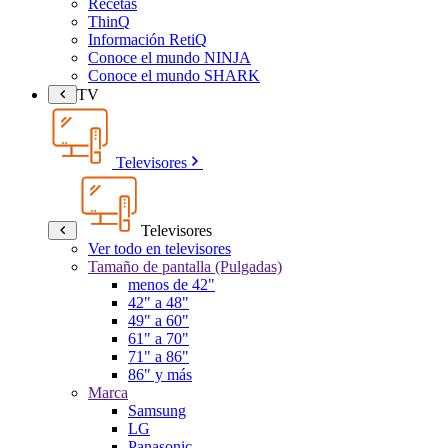
Recetas
ThinQ
Información RetiQ
Conoce el mundo NINJA
Conoce el mundo SHARK
TV
Televisores
Televisores
Ver todo en televisores
Tamaño de pantalla (Pulgadas)
menos de 42"
42" a 48"
49" a 60"
61" a 70"
71" a 86"
86" y más
Marca
Samsung
LG
Panasonic