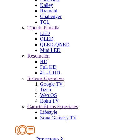
Kalley
Hyundai
Challenger
TCL
Tipo de Pantalla
LED
OLED
QLED-QNED
Mini LED
Resolución
HD
Full HD
4k - UHD
Sistema Operativo
Google TV
Tizen
Web OS
Roku TV
Características Especiales
Lifestyle
Zona Gamer y TV
Proyectores