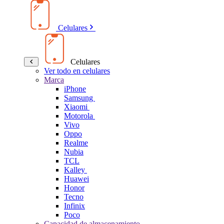
Celulares
Celulares
Ver todo en celulares
Marca
iPhone
Samsung
Xiaomi
Motorola
Vivo
Oppo
Realme
Nubia
TCL
Kalley
Huawei
Honor
Tecno
Infinix
Poco
Capacidad de almacenamiento