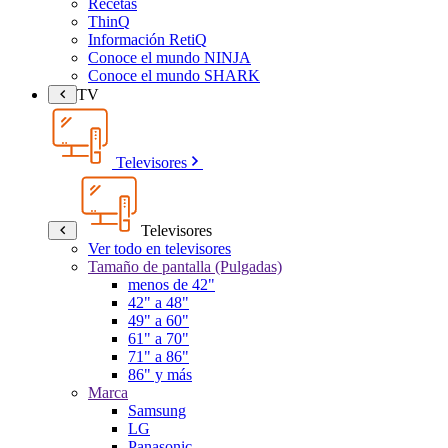
Recetas
ThinQ
Información RetiQ
Conoce el mundo NINJA
Conoce el mundo SHARK
TV
Televisores
Televisores
Ver todo en televisores
Tamaño de pantalla (Pulgadas)
menos de 42"
42" a 48"
49" a 60"
61" a 70"
71" a 86"
86" y más
Marca
Samsung
LG
Panasonic