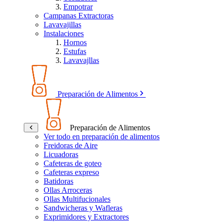
Empotrar
Campanas Extractoras
Lavavajillas
Instalaciones
Hornos
Estufas
Lavavajllas
Preparación de Alimentos
Preparación de Alimentos
Ver todo en preparación de alimentos
Freidoras de Aire
Licuadoras
Cafeteras de goteo
Cafeteras expreso
Batidoras
Ollas Arroceras
Ollas Multifucionales
Sandwicheras y Wafleras
Exprimidores y Extractores