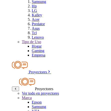
Samsung
Hp
LG
Kalley
Acer
Predator
Asus
Tcl
Lenovo
Tipo de Uso
Hogar
Gaming
Empresa
Proyectores
Proyectores
Ver todo en proyectores
Marca
Epson
Samsung