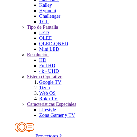
Kalley
Hyundai
Challenger
TCL
Tipo de Pantalla
LED
OLED
QLED-QNED
Mini LED
Resolución
HD
Full HD
4k - UHD
Sistema Operativo
Google TV
Tizen
Web OS
Roku TV
Características Especiales
Lifestyle
Zona Gamer y TV
Proyectores