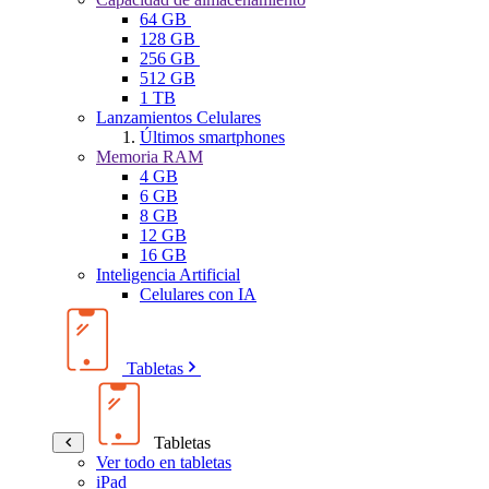
64 GB
128 GB
256 GB
512 GB
1 TB
Lanzamientos Celulares
Últimos smartphones
Memoria RAM
4 GB
6 GB
8 GB
12 GB
16 GB
Inteligencia Artificial
Celulares con IA
Tabletas
Tabletas
Ver todo en tabletas
iPad