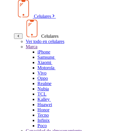
Celulares
Celulares
Ver todo en celulares
Marca
iPhone
Samsung
Xiaomi
Motorola
Vivo
Oppo
Realme
Nubia
TCL
Kalley
Huawei
Honor
Tecno
Infinix
Poco
Capacidad de almacenamiento