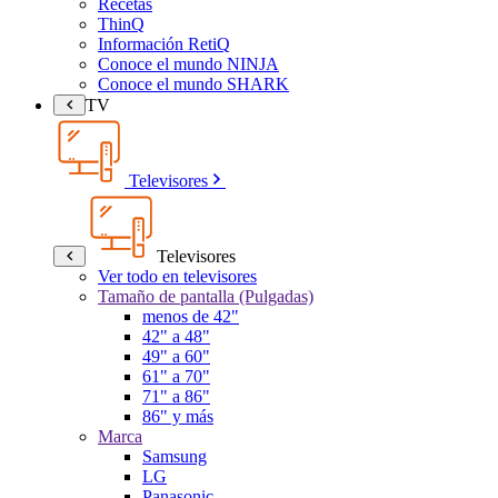
Recetas
ThinQ
Información RetiQ
Conoce el mundo NINJA
Conoce el mundo SHARK
TV
Televisores
Televisores
Ver todo en televisores
Tamaño de pantalla (Pulgadas)
menos de 42"
42" a 48"
49" a 60"
61" a 70"
71" a 86"
86" y más
Marca
Samsung
LG
Panasonic