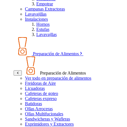
Empotrar
Campanas Extractoras
Lavavajillas
Instalaciones
Hornos
Estufas
Lavavajllas
Preparación de Alimentos
Preparación de Alimentos
Ver todo en preparación de alimentos
Freidoras de Aire
Licuadoras
Cafeteras de goteo
Cafeteras expreso
Batidoras
Ollas Arroceras
Ollas Multifucionales
Sandwicheras y Wafleras
Exprimidores y Extractores