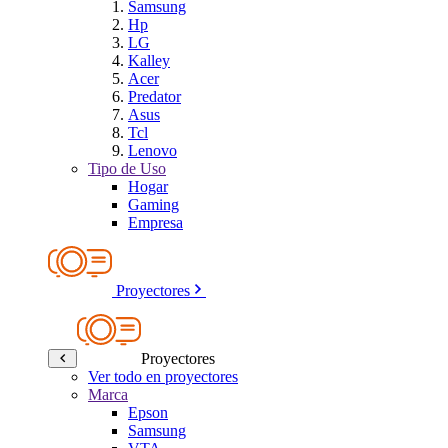
Samsung
Hp
LG
Kalley
Acer
Predator
Asus
Tcl
Lenovo
Tipo de Uso
Hogar
Gaming
Empresa
Proyectores
Proyectores
Ver todo en proyectores
Marca
Epson
Samsung