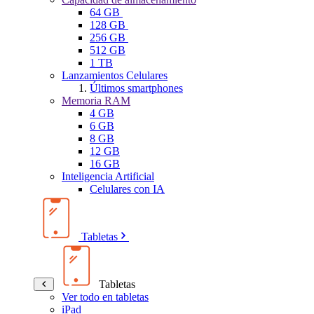
64 GB
128 GB
256 GB
512 GB
1 TB
Lanzamientos Celulares
Últimos smartphones
Memoria RAM
4 GB
6 GB
8 GB
12 GB
16 GB
Inteligencia Artificial
Celulares con IA
Tabletas
Tabletas
Ver todo en tabletas
iPad