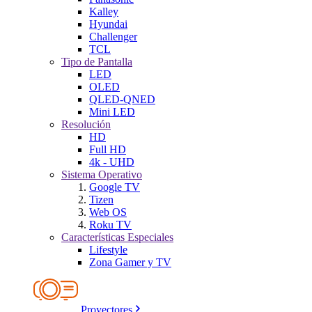
Kalley
Hyundai
Challenger
TCL
Tipo de Pantalla
LED
OLED
QLED-QNED
Mini LED
Resolución
HD
Full HD
4k - UHD
Sistema Operativo
Google TV
Tizen
Web OS
Roku TV
Características Especiales
Lifestyle
Zona Gamer y TV
Proyectores