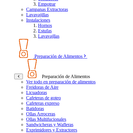
Empotrar
Campanas Extractoras
Lavavajillas
Instalaciones
Hornos
Estufas
Lavavajllas
Preparación de Alimentos
Preparación de Alimentos
Ver todo en preparación de alimentos
Freidoras de Aire
Licuadoras
Cafeteras de goteo
Cafeteras expreso
Batidoras
Ollas Arroceras
Ollas Multifucionales
Sandwicheras y Wafleras
Exprimidores y Extractores