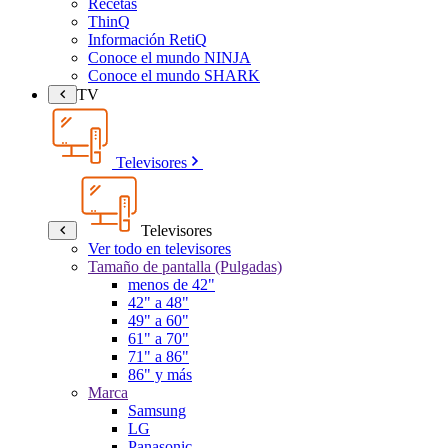
Recetas
ThinQ
Información RetiQ
Conoce el mundo NINJA
Conoce el mundo SHARK
TV
Televisores
Televisores
Ver todo en televisores
Tamaño de pantalla (Pulgadas)
menos de 42"
42" a 48"
49" a 60"
61" a 70"
71" a 86"
86" y más
Marca
Samsung
LG
Panasonic