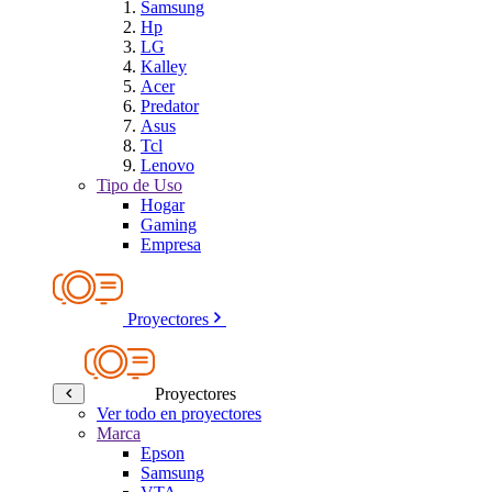
Samsung
Hp
LG
Kalley
Acer
Predator
Asus
Tcl
Lenovo
Tipo de Uso
Hogar
Gaming
Empresa
Proyectores
Proyectores
Ver todo en proyectores
Marca
Epson
Samsung