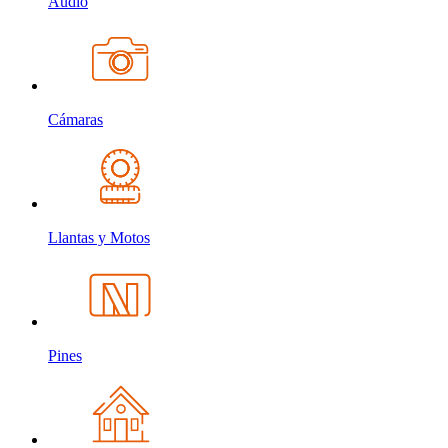
Audio
Cámaras
Llantas y Motos
Pines