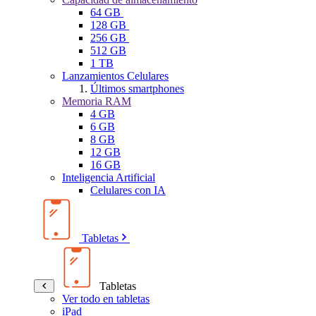
64 GB
128 GB
256 GB
512 GB
1 TB
Lanzamientos Celulares
Últimos smartphones
Memoria RAM
4 GB
6 GB
8 GB
12 GB
16 GB
Inteligencia Artificial
Celulares con IA
Tabletas
Tabletas
Ver todo en tabletas
iPad