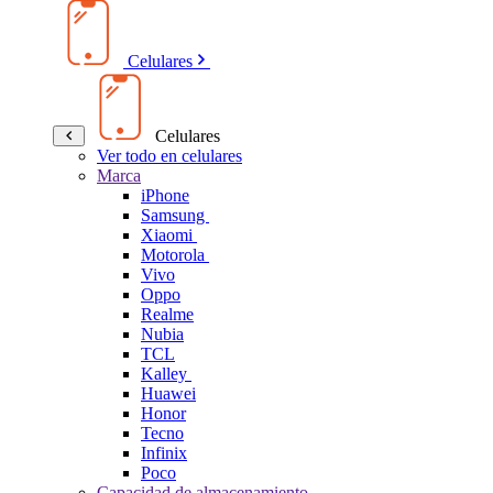
Celulares
Celulares
Ver todo en celulares
Marca
iPhone
Samsung
Xiaomi
Motorola
Vivo
Oppo
Realme
Nubia
TCL
Kalley
Huawei
Honor
Tecno
Infinix
Poco
Capacidad de almacenamiento