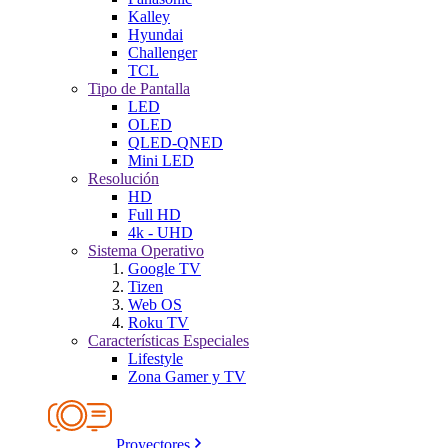
Kalley
Hyundai
Challenger
TCL
Tipo de Pantalla
LED
OLED
QLED-QNED
Mini LED
Resolución
HD
Full HD
4k - UHD
Sistema Operativo
Google TV
Tizen
Web OS
Roku TV
Características Especiales
Lifestyle
Zona Gamer y TV
Proyectores