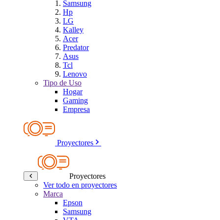
Samsung
Hp
LG
Kalley
Acer
Predator
Asus
Tcl
Lenovo
Tipo de Uso
Hogar
Gaming
Empresa
Proyectores
Proyectores
Ver todo en proyectores
Marca
Epson
Samsung