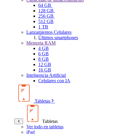
64 GB
128 GB
256 GB
512 GB
1 TB
Lanzamientos Celulares
Últimos smartphones
Memoria RAM
4 GB
6 GB
8 GB
12 GB
16 GB
Inteligencia Artificial
Celulares con IA
Tabletas
Tabletas
Ver todo en tabletas
iPad