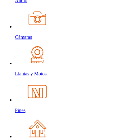
Audio
Cámaras
Llantas y Motos
Pines