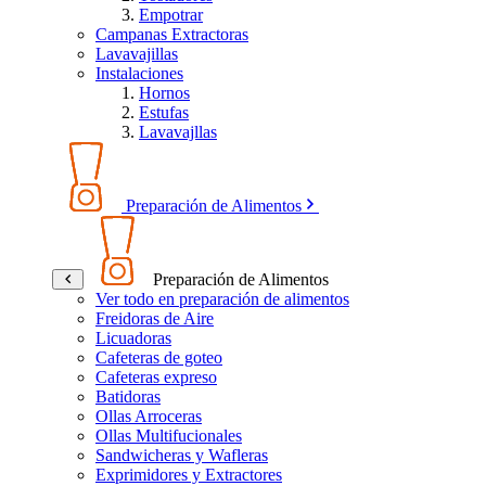
Empotrar
Campanas Extractoras
Lavavajillas
Instalaciones
Hornos
Estufas
Lavavajllas
Preparación de Alimentos
Preparación de Alimentos
Ver todo en preparación de alimentos
Freidoras de Aire
Licuadoras
Cafeteras de goteo
Cafeteras expreso
Batidoras
Ollas Arroceras
Ollas Multifucionales
Sandwicheras y Wafleras
Exprimidores y Extractores