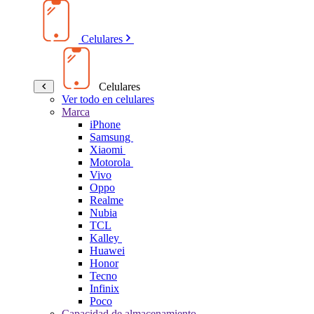
Celulares
Celulares
Ver todo en celulares
Marca
iPhone
Samsung
Xiaomi
Motorola
Vivo
Oppo
Realme
Nubia
TCL
Kalley
Huawei
Honor
Tecno
Infinix
Poco
Capacidad de almacenamiento