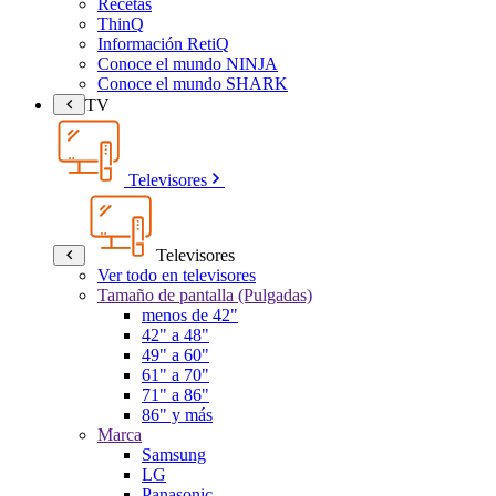
Recetas
ThinQ
Información RetiQ
Conoce el mundo NINJA
Conoce el mundo SHARK
TV
Televisores
Televisores
Ver todo en televisores
Tamaño de pantalla (Pulgadas)
menos de 42"
42" a 48"
49" a 60"
61" a 70"
71" a 86"
86" y más
Marca
Samsung
LG
Panasonic