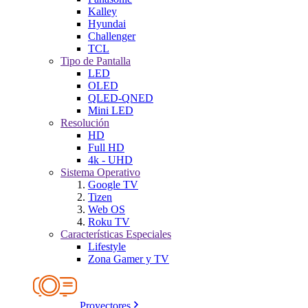
Kalley
Hyundai
Challenger
TCL
Tipo de Pantalla
LED
OLED
QLED-QNED
Mini LED
Resolución
HD
Full HD
4k - UHD
Sistema Operativo
Google TV
Tizen
Web OS
Roku TV
Características Especiales
Lifestyle
Zona Gamer y TV
Proyectores