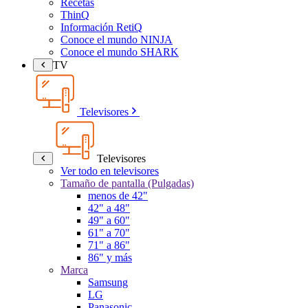
Recetas
ThinQ
Información RetiQ
Conoce el mundo NINJA
Conoce el mundo SHARK
TV
Televisores
Televisores
Ver todo en televisores
Tamaño de pantalla (Pulgadas)
menos de 42"
42" a 48"
49" a 60"
61" a 70"
71" a 86"
86" y más
Marca
Samsung
LG
Panasonic