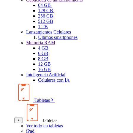
64 GB
128 GB
256 GB
512 GB
1 TB
Lanzamientos Celulares
Últimos smartphones
Memoria RAM
4 GB
6 GB
8 GB
12 GB
16 GB
Inteligencia Artificial
Celulares con IA
Tabletas
Tabletas
Ver todo en tabletas
iPad