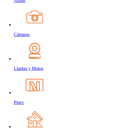
Audio
Cámaras
Llantas y Motos
Pines