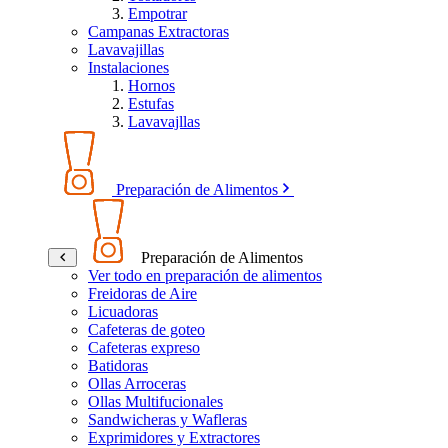
Empotrar
Campanas Extractoras
Lavavajillas
Instalaciones
Hornos
Estufas
Lavavajllas
Preparación de Alimentos
Preparación de Alimentos
Ver todo en preparación de alimentos
Freidoras de Aire
Licuadoras
Cafeteras de goteo
Cafeteras expreso
Batidoras
Ollas Arroceras
Ollas Multifucionales
Sandwicheras y Wafleras
Exprimidores y Extractores