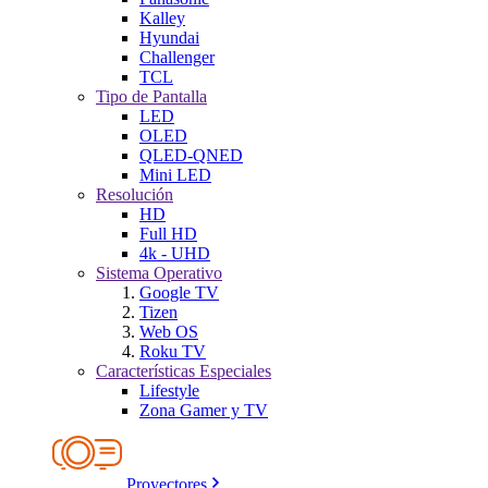
Kalley
Hyundai
Challenger
TCL
Tipo de Pantalla
LED
OLED
QLED-QNED
Mini LED
Resolución
HD
Full HD
4k - UHD
Sistema Operativo
Google TV
Tizen
Web OS
Roku TV
Características Especiales
Lifestyle
Zona Gamer y TV
Proyectores