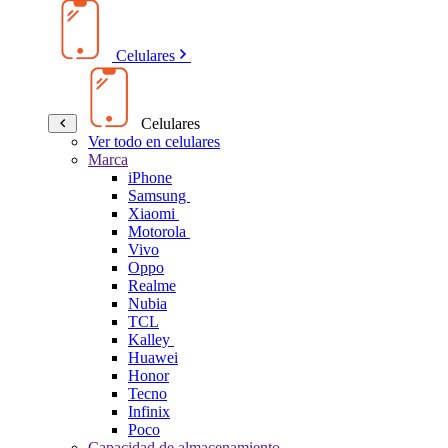
Celulares
Celulares
Ver todo en celulares
Marca
iPhone
Samsung
Xiaomi
Motorola
Vivo
Oppo
Realme
Nubia
TCL
Kalley
Huawei
Honor
Tecno
Infinix
Poco
Capacidad de almacenamiento