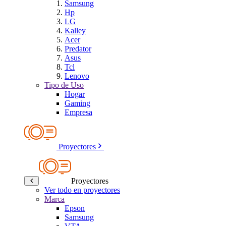
Samsung
Hp
LG
Kalley
Acer
Predator
Asus
Tcl
Lenovo
Tipo de Uso
Hogar
Gaming
Empresa
Proyectores
Proyectores
Ver todo en proyectores
Marca
Epson
Samsung