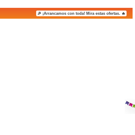
🎉 ¡Arrancamos con toda! Mira estas ofertas. 🔥