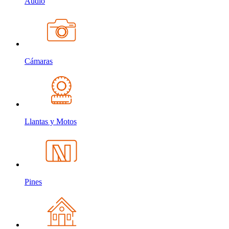
Audio
Cámaras
Llantas y Motos
Pines