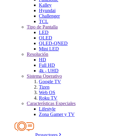
Kalley
Hyundai
Challenger
TCL
Tipo de Pantalla
LED
OLED
QLED-QNED
Mini LED
Resolución
HD
Full HD
4k - UHD
Sistema Operativo
Google TV
Tizen
Web OS
Roku TV
Características Especiales
Lifestyle
Zona Gamer y TV
Proyectores