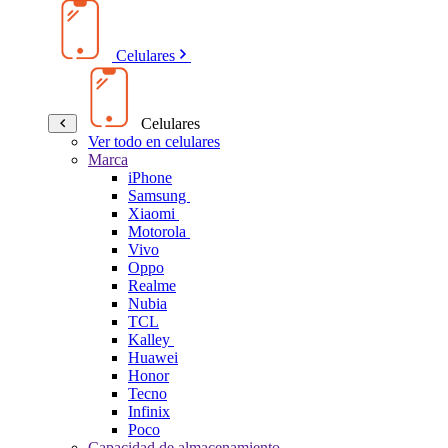
Celulares
Celulares
Ver todo en celulares
Marca
iPhone
Samsung
Xiaomi
Motorola
Vivo
Oppo
Realme
Nubia
TCL
Kalley
Huawei
Honor
Tecno
Infinix
Poco
Capacidad de almacenamiento