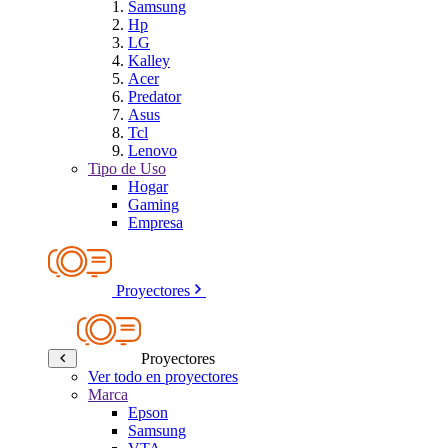
Samsung
Hp
LG
Kalley
Acer
Predator
Asus
Tcl
Lenovo
Tipo de Uso
Hogar
Gaming
Empresa
Proyectores
Proyectores
Ver todo en proyectores
Marca
Epson
Samsung