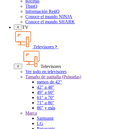
Recetas
ThinQ
Información RetiQ
Conoce el mundo NINJA
Conoce el mundo SHARK
TV
Televisores
Televisores
Ver todo en televisores
Tamaño de pantalla (Pulgadas)
menos de 42"
42" a 48"
49" a 60"
61" a 70"
71" a 86"
86" y más
Marca
Samsung
LG
Panasonic