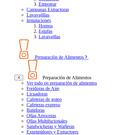
Empotrar
Campanas Extractoras
Lavavajillas
Instalaciones
Hornos
Estufas
Lavavajllas
Preparación de Alimentos
Preparación de Alimentos
Ver todo en preparación de alimentos
Freidoras de Aire
Licuadoras
Cafeteras de goteo
Cafeteras expreso
Batidoras
Ollas Arroceras
Ollas Multifucionales
Sandwicheras y Wafleras
Exprimidores y Extractores