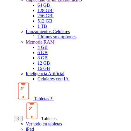
64 GB
128 GB
256 GB
512 GB
1 TB
Lanzamientos Celulares
Últimos smartphones
Memoria RAM
4 GB
6 GB
8 GB
12 GB
16 GB
Inteligencia Artificial
Celulares con IA
Tabletas
Tabletas
Ver todo en tabletas
iPad