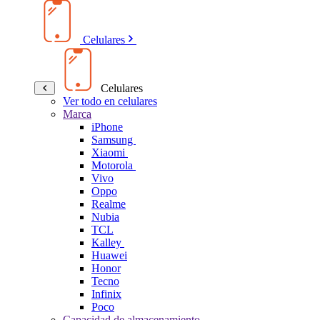
Celulares
Celulares
Ver todo en celulares
Marca
iPhone
Samsung
Xiaomi
Motorola
Vivo
Oppo
Realme
Nubia
TCL
Kalley
Huawei
Honor
Tecno
Infinix
Poco
Capacidad de almacenamiento