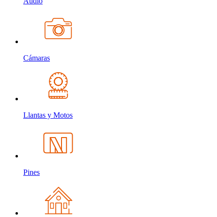
Audio
Cámaras
Llantas y Motos
Pines