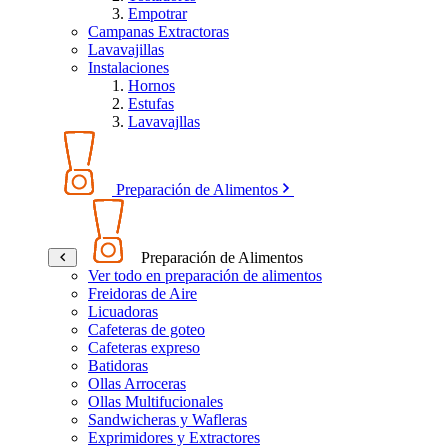
Empotrar
Campanas Extractoras
Lavavajillas
Instalaciones
Hornos
Estufas
Lavavajllas
Preparación de Alimentos
Preparación de Alimentos
Ver todo en preparación de alimentos
Freidoras de Aire
Licuadoras
Cafeteras de goteo
Cafeteras expreso
Batidoras
Ollas Arroceras
Ollas Multifucionales
Sandwicheras y Wafleras
Exprimidores y Extractores