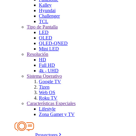
Kalley
Hyundai
Challenger
TCL
Tipo de Pantalla
LED
OLED
QLED-QNED
Mini LED
Resolución
HD
Full HD
4k - UHD
Sistema Operativo
Google TV
Tizen
Web OS
Roku TV
Características Especiales
Lifestyle
Zona Gamer y TV
Proyectores