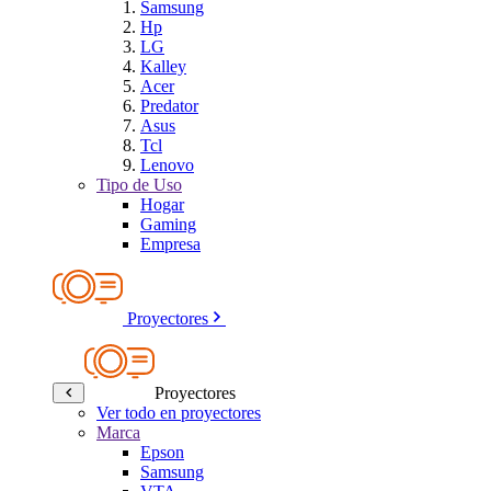
Samsung
Hp
LG
Kalley
Acer
Predator
Asus
Tcl
Lenovo
Tipo de Uso
Hogar
Gaming
Empresa
Proyectores
Proyectores
Ver todo en proyectores
Marca
Epson
Samsung