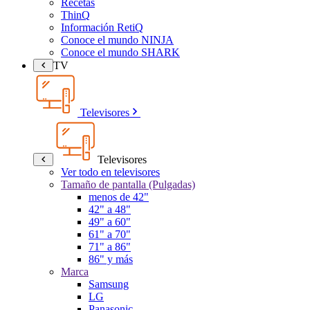
Recetas
ThinQ
Información RetiQ
Conoce el mundo NINJA
Conoce el mundo SHARK
TV
Televisores
Televisores
Ver todo en televisores
Tamaño de pantalla (Pulgadas)
menos de 42"
42" a 48"
49" a 60"
61" a 70"
71" a 86"
86" y más
Marca
Samsung
LG
Panasonic