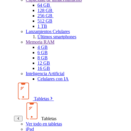
64 GB
128 GB
256 GB
512 GB
1 TB
Lanzamientos Celulares
Últimos smartphones
Memoria RAM
4 GB
6 GB
8 GB
12 GB
16 GB
Inteligencia Artificial
Celulares con IA
Tabletas
Tabletas
Ver todo en tabletas
iPad