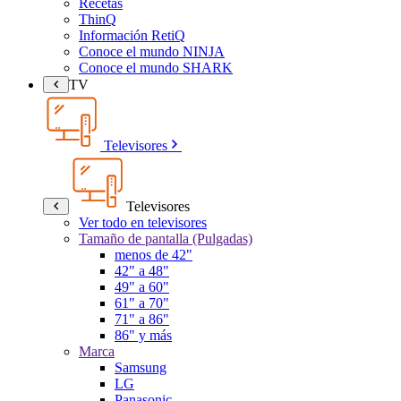
Recetas
ThinQ
Información RetiQ
Conoce el mundo NINJA
Conoce el mundo SHARK
TV
Televisores
Televisores
Ver todo en televisores
Tamaño de pantalla (Pulgadas)
menos de 42"
42" a 48"
49" a 60"
61" a 70"
71" a 86"
86" y más
Marca
Samsung
LG
Panasonic