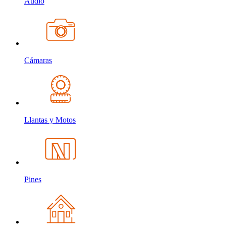
Audio
Cámaras
Llantas y Motos
Pines