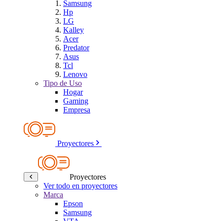
Samsung
Hp
LG
Kalley
Acer
Predator
Asus
Tcl
Lenovo
Tipo de Uso
Hogar
Gaming
Empresa
Proyectores
Proyectores
Ver todo en proyectores
Marca
Epson
Samsung