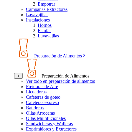
Empotrar
Campanas Extractoras
Lavavajillas
Instalaciones
Hornos
Estufas
Lavavajllas
Preparación de Alimentos
Preparación de Alimentos
Ver todo en preparación de alimentos
Freidoras de Aire
Licuadoras
Cafeteras de goteo
Cafeteras expreso
Batidoras
Ollas Arroceras
Ollas Multifucionales
Sandwicheras y Wafleras
Exprimidores y Extractores