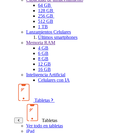
64 GB
128 GB
256 GB
512 GB
1 TB
Lanzamientos Celulares
Últimos smartphones
Memoria RAM
4 GB
6 GB
8 GB
12 GB
16 GB
Inteligencia Artificial
Celulares con IA
Tabletas
Tabletas
Ver todo en tabletas
iPad