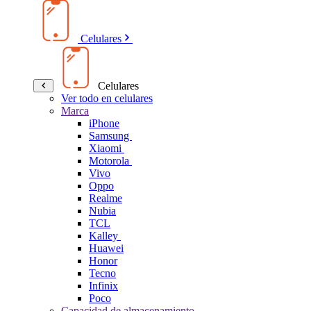
Celulares
Celulares
Ver todo en celulares
Marca
iPhone
Samsung
Xiaomi
Motorola
Vivo
Oppo
Realme
Nubia
TCL
Kalley
Huawei
Honor
Tecno
Infinix
Poco
Capacidad de almacenamiento