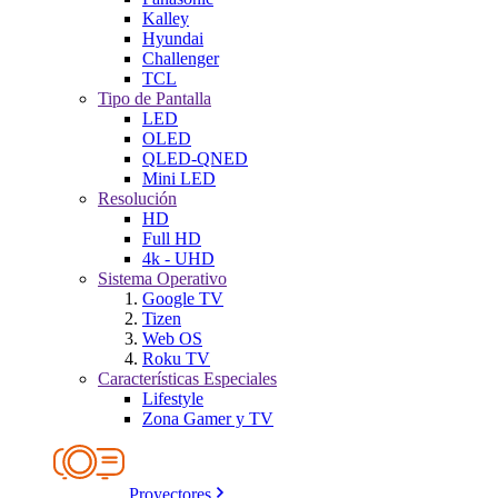
Kalley
Hyundai
Challenger
TCL
Tipo de Pantalla
LED
OLED
QLED-QNED
Mini LED
Resolución
HD
Full HD
4k - UHD
Sistema Operativo
Google TV
Tizen
Web OS
Roku TV
Características Especiales
Lifestyle
Zona Gamer y TV
Proyectores