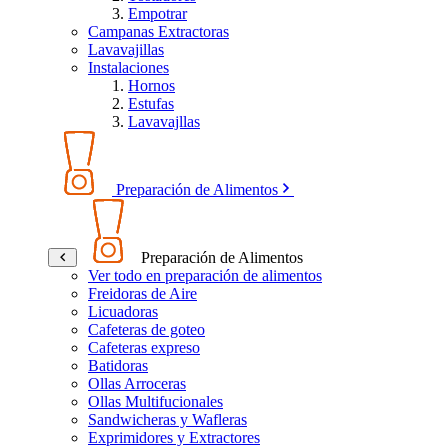
Empotrar
Campanas Extractoras
Lavavajillas
Instalaciones
Hornos
Estufas
Lavavajllas
Preparación de Alimentos
Preparación de Alimentos
Ver todo en preparación de alimentos
Freidoras de Aire
Licuadoras
Cafeteras de goteo
Cafeteras expreso
Batidoras
Ollas Arroceras
Ollas Multifucionales
Sandwicheras y Wafleras
Exprimidores y Extractores