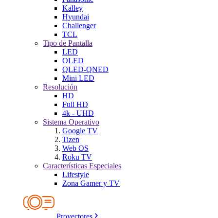
Kalley
Hyundai
Challenger
TCL
Tipo de Pantalla
LED
OLED
QLED-QNED
Mini LED
Resolución
HD
Full HD
4k - UHD
Sistema Operativo
Google TV
Tizen
Web OS
Roku TV
Características Especiales
Lifestyle
Zona Gamer y TV
Proyectores