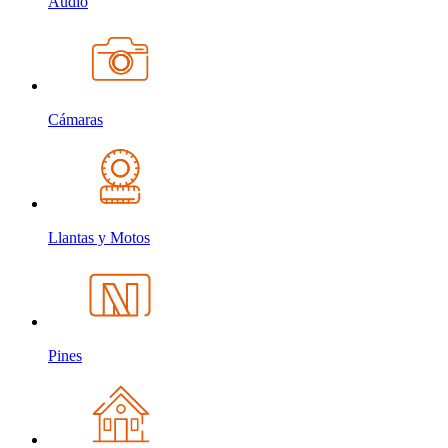
Audio
Cámaras
Llantas y Motos
Pines