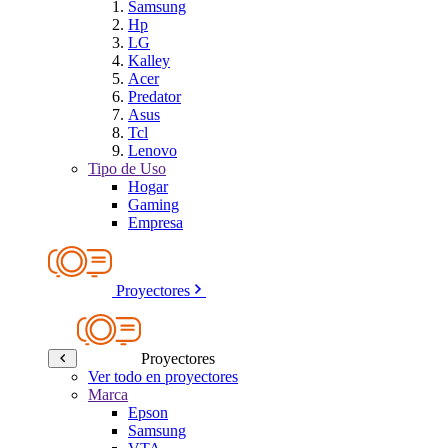
Samsung
Hp
LG
Kalley
Acer
Predator
Asus
Tcl
Lenovo
Tipo de Uso
Hogar
Gaming
Empresa
Proyectores
Proyectores
Ver todo en proyectores
Marca
Epson
Samsung