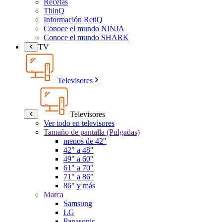
Recetas
ThinQ
Información RetiQ
Conoce el mundo NINJA
Conoce el mundo SHARK
TV
Televisores
Televisores
Ver todo en televisores
Tamaño de pantalla (Pulgadas)
menos de 42"
42" a 48"
49" a 60"
61" a 70"
71" a 86"
86" y más
Marca
Samsung
LG
Panasonic