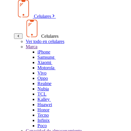
Celulares
Celulares
Ver todo en celulares
Marca
iPhone
Samsung
Xiaomi
Motorola
Vivo
Oppo
Realme
Nubia
TCL
Kalley
Huawei
Honor
Tecno
Infinix
Poco
Capacidad de almacenamiento