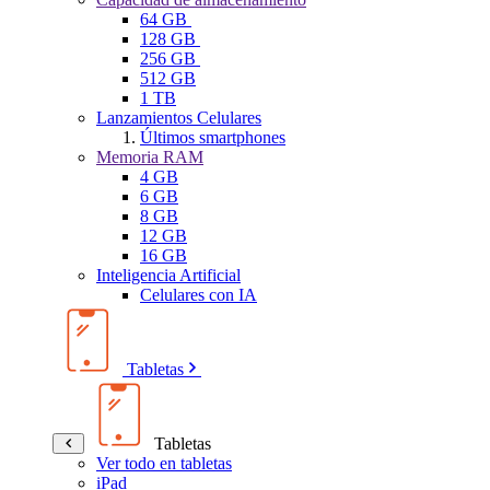
64 GB
128 GB
256 GB
512 GB
1 TB
Lanzamientos Celulares
Últimos smartphones
Memoria RAM
4 GB
6 GB
8 GB
12 GB
16 GB
Inteligencia Artificial
Celulares con IA
Tabletas
Tabletas
Ver todo en tabletas
iPad