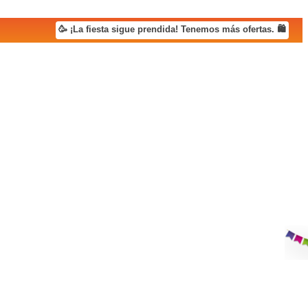
🥳 ¡La fiesta sigue prendida! Tenemos más ofertas. 🛍️