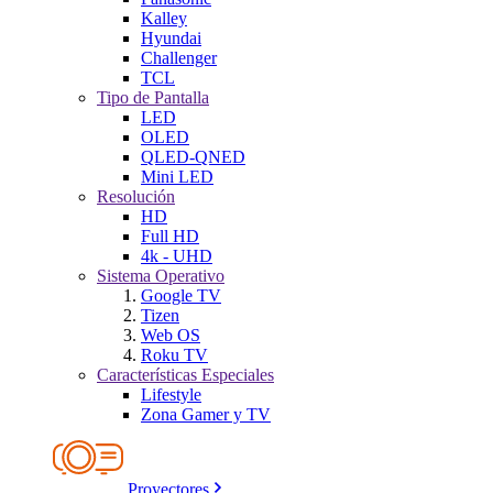
Kalley
Hyundai
Challenger
TCL
Tipo de Pantalla
LED
OLED
QLED-QNED
Mini LED
Resolución
HD
Full HD
4k - UHD
Sistema Operativo
Google TV
Tizen
Web OS
Roku TV
Características Especiales
Lifestyle
Zona Gamer y TV
Proyectores