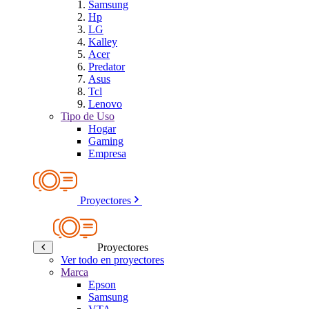
Samsung
Hp
LG
Kalley
Acer
Predator
Asus
Tcl
Lenovo
Tipo de Uso
Hogar
Gaming
Empresa
Proyectores
Proyectores
Ver todo en proyectores
Marca
Epson
Samsung