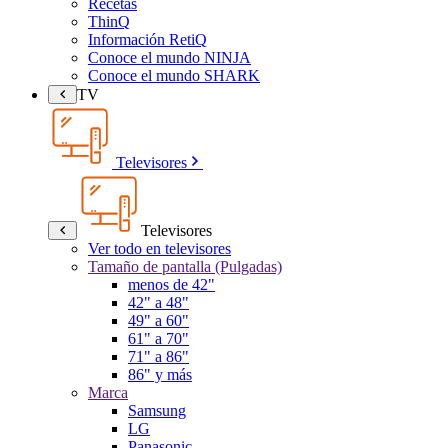
Recetas
ThinQ
Información RetiQ
Conoce el mundo NINJA
Conoce el mundo SHARK
TV
Televisores
Televisores
Ver todo en televisores
Tamaño de pantalla (Pulgadas)
menos de 42"
42" a 48"
49" a 60"
61" a 70"
71" a 86"
86" y más
Marca
Samsung
LG
Panasonic