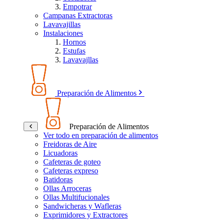
Empotrar
Campanas Extractoras
Lavavajillas
Instalaciones
Hornos
Estufas
Lavavajllas
Preparación de Alimentos
Preparación de Alimentos
Ver todo en preparación de alimentos
Freidoras de Aire
Licuadoras
Cafeteras de goteo
Cafeteras expreso
Batidoras
Ollas Arroceras
Ollas Multifucionales
Sandwicheras y Wafleras
Exprimidores y Extractores