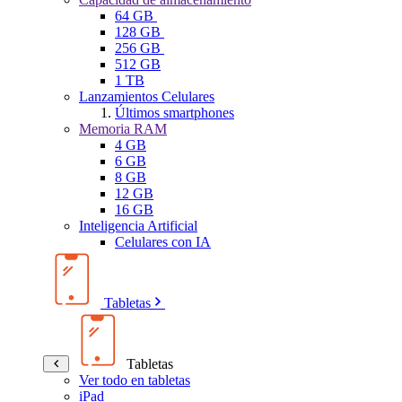
64 GB
128 GB
256 GB
512 GB
1 TB
Lanzamientos Celulares
Últimos smartphones
Memoria RAM
4 GB
6 GB
8 GB
12 GB
16 GB
Inteligencia Artificial
Celulares con IA
Tabletas
Tabletas
Ver todo en tabletas
iPad