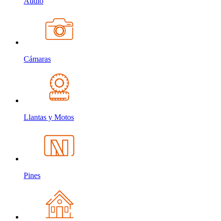
Audio
Cámaras
Llantas y Motos
Pines