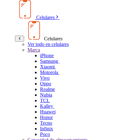
Celulares
Celulares
Ver todo en celulares
Marca
iPhone
Samsung
Xiaomi
Motorola
Vivo
Oppo
Realme
Nubia
TCL
Kalley
Huawei
Honor
Tecno
Infinix
Poco
Capacidad de almacenamiento