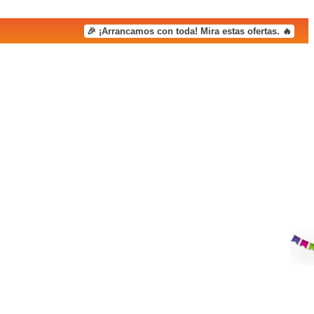
🎉 ¡Arrancamos con toda! Mira estas ofertas. 🔥