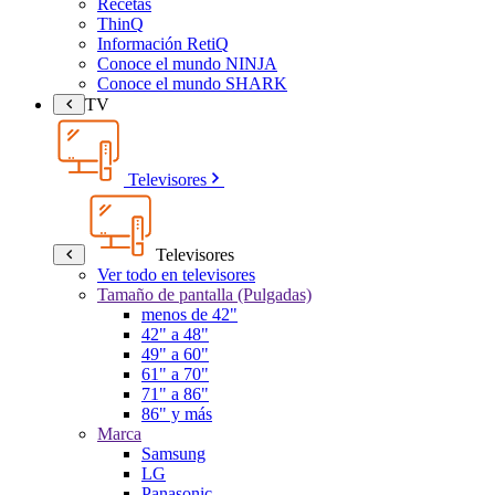
Recetas
ThinQ
Información RetiQ
Conoce el mundo NINJA
Conoce el mundo SHARK
TV
Televisores
Televisores
Ver todo en televisores
Tamaño de pantalla (Pulgadas)
menos de 42"
42" a 48"
49" a 60"
61" a 70"
71" a 86"
86" y más
Marca
Samsung
LG
Panasonic