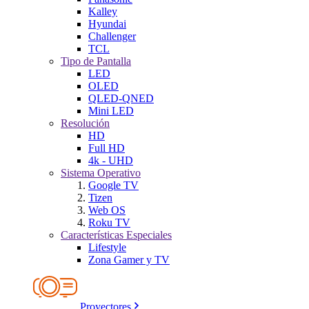
Kalley
Hyundai
Challenger
TCL
Tipo de Pantalla
LED
OLED
QLED-QNED
Mini LED
Resolución
HD
Full HD
4k - UHD
Sistema Operativo
Google TV
Tizen
Web OS
Roku TV
Características Especiales
Lifestyle
Zona Gamer y TV
Proyectores