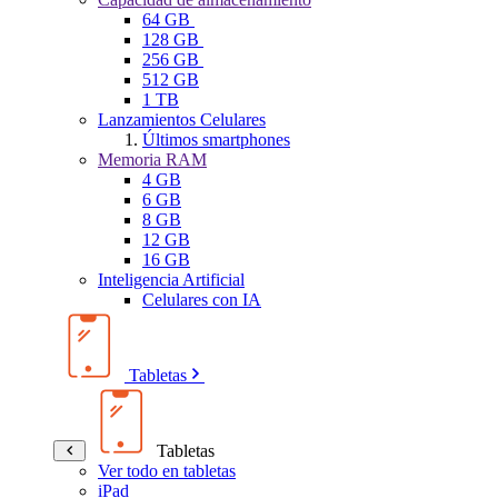
64 GB
128 GB
256 GB
512 GB
1 TB
Lanzamientos Celulares
Últimos smartphones
Memoria RAM
4 GB
6 GB
8 GB
12 GB
16 GB
Inteligencia Artificial
Celulares con IA
Tabletas
Tabletas
Ver todo en tabletas
iPad