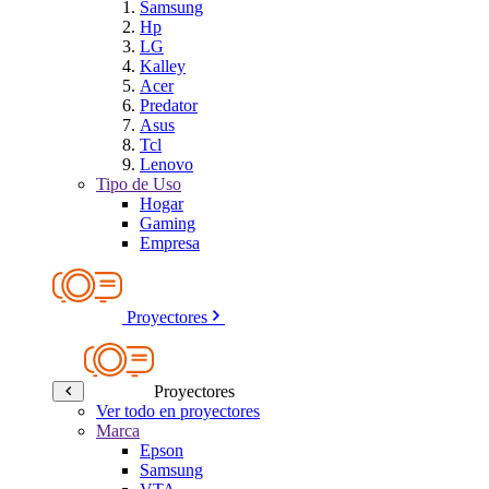
Samsung
Hp
LG
Kalley
Acer
Predator
Asus
Tcl
Lenovo
Tipo de Uso
Hogar
Gaming
Empresa
Proyectores
Proyectores
Ver todo en proyectores
Marca
Epson
Samsung