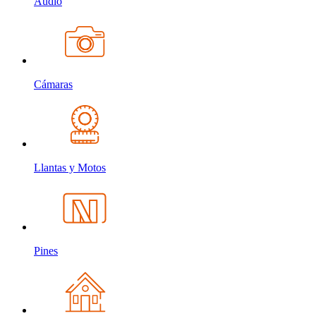
Audio
Cámaras
Llantas y Motos
Pines