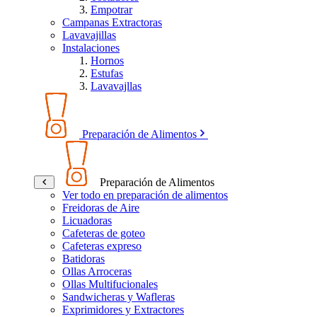
Empotrar
Campanas Extractoras
Lavavajillas
Instalaciones
Hornos
Estufas
Lavavajllas
Preparación de Alimentos
Preparación de Alimentos
Ver todo en preparación de alimentos
Freidoras de Aire
Licuadoras
Cafeteras de goteo
Cafeteras expreso
Batidoras
Ollas Arroceras
Ollas Multifucionales
Sandwicheras y Wafleras
Exprimidores y Extractores