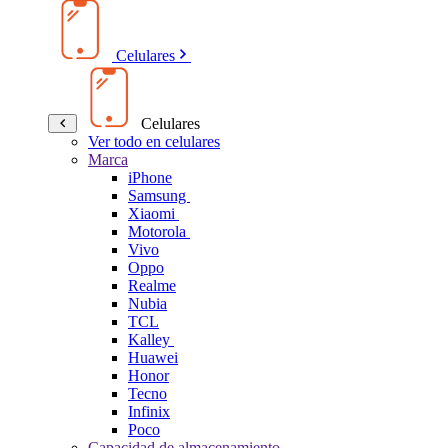
Celulares
Celulares
Ver todo en celulares
Marca
iPhone
Samsung
Xiaomi
Motorola
Vivo
Oppo
Realme
Nubia
TCL
Kalley
Huawei
Honor
Tecno
Infinix
Poco
Capacidad de almacenamiento