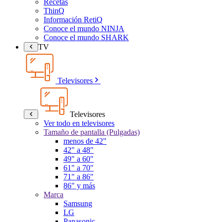
Recetas
ThinQ
Información RetiQ
Conoce el mundo NINJA
Conoce el mundo SHARK
TV
Televisores
Televisores
Ver todo en televisores
Tamaño de pantalla (Pulgadas)
menos de 42"
42" a 48"
49" a 60"
61" a 70"
71" a 86"
86" y más
Marca
Samsung
LG
Panasonic