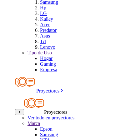
Samsung
Hp
LG
Kalley
Acer
Predator
Asus
Tcl
Lenovo
Tipo de Uso
Hogar
Gaming
Empresa
Proyectores
Proyectores
Ver todo en proyectores
Marca
Epson
Samsung