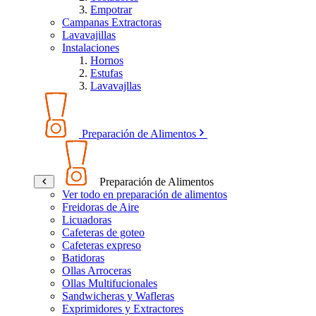
Empotrar
Campanas Extractoras
Lavavajillas
Instalaciones
Hornos
Estufas
Lavavajllas
Preparación de Alimentos
Preparación de Alimentos
Ver todo en preparación de alimentos
Freidoras de Aire
Licuadoras
Cafeteras de goteo
Cafeteras expreso
Batidoras
Ollas Arroceras
Ollas Multifucionales
Sandwicheras y Wafleras
Exprimidores y Extractores