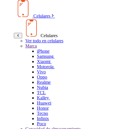
Celulares
Celulares
Ver todo en celulares
Marca
iPhone
Samsung
Xiaomi
Motorola
Vivo
Oppo
Realme
Nubia
TCL
Kalley
Huawei
Honor
Tecno
Infinix
Poco
Capacidad de almacenamiento