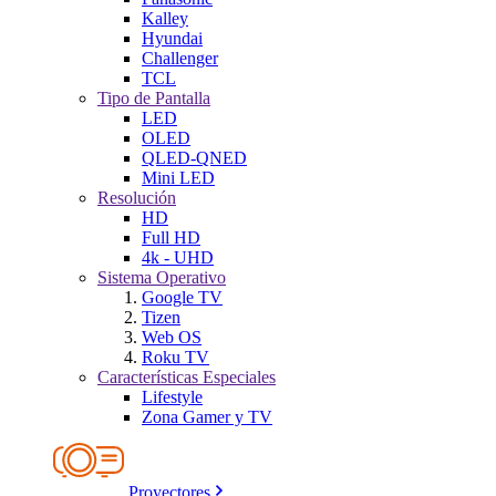
Kalley
Hyundai
Challenger
TCL
Tipo de Pantalla
LED
OLED
QLED-QNED
Mini LED
Resolución
HD
Full HD
4k - UHD
Sistema Operativo
Google TV
Tizen
Web OS
Roku TV
Características Especiales
Lifestyle
Zona Gamer y TV
Proyectores