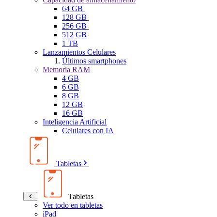
64 GB
128 GB
256 GB
512 GB
1 TB
Lanzamientos Celulares
Últimos smartphones
Memoria RAM
4 GB
6 GB
8 GB
12 GB
16 GB
Inteligencia Artificial
Celulares con IA
Tabletas
Tabletas
Ver todo en tabletas
iPad