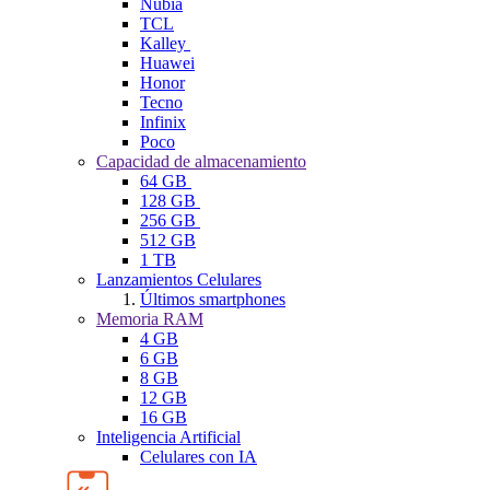
Nubia
TCL
Kalley
Huawei
Honor
Tecno
Infinix
Poco
Capacidad de almacenamiento
64 GB
128 GB
256 GB
512 GB
1 TB
Lanzamientos Celulares
Últimos smartphones
Memoria RAM
4 GB
6 GB
8 GB
12 GB
16 GB
Inteligencia Artificial
Celulares con IA