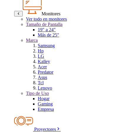
Monitores
Ver todo en monitores
Tamaño de Pantalla
19" a 24"
Más de 25"
Marca
Samsung
Hp
LG
Kalley
Acer
Predator
Asus
Tcl
Lenovo
Tipo de Uso
Hogar
Gaming
Empresa
Proyectores