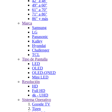
42" a 48"
49" a 60"
61" a 70"
71" a 86"
86" y más
Marca
Samsung
LG
Panasonic
Kalley
Hyundai
Challenger
TCL
Tipo de Pantalla
LED
OLED
QLED-QNED
Mini LED
Resolución
HD
Full HD
4k - UHD
Sistema Operativo
Google TV
Tizen