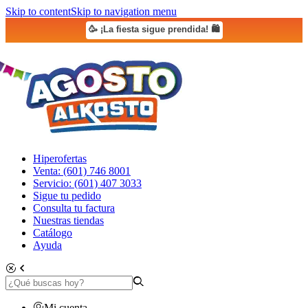
Skip to content
Skip to navigation menu
🥳 ¡La fiesta sigue prendida! 🛍️
Hiperofertas
Venta: (601) 746 8001
Servicio: (601) 407 3033
Sigue tu pedido
Consulta tu factura
Nuestras tiendas
Catálogo
Ayuda
Mi cuenta