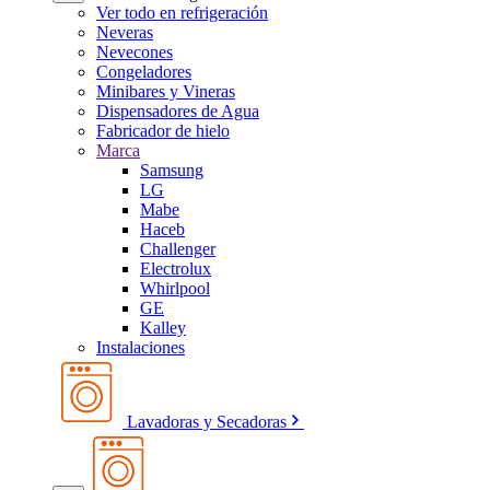
Ver todo en refrigeración
Neveras
Nevecones
Congeladores
Minibares y Vineras
Dispensadores de Agua
Fabricador de hielo
Marca
Samsung
LG
Mabe
Haceb
Challenger
Electrolux
Whirlpool
GE
Kalley
Instalaciones
Lavadoras y Secadoras