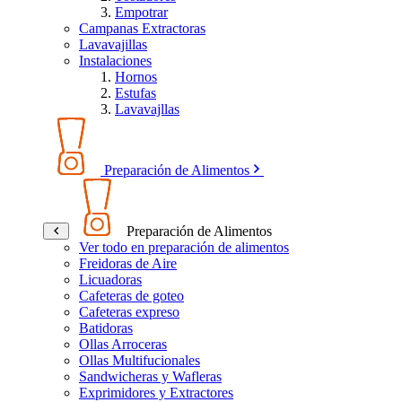
Empotrar
Campanas Extractoras
Lavavajillas
Instalaciones
Hornos
Estufas
Lavavajllas
Preparación de Alimentos
Preparación de Alimentos
Ver todo en preparación de alimentos
Freidoras de Aire
Licuadoras
Cafeteras de goteo
Cafeteras expreso
Batidoras
Ollas Arroceras
Ollas Multifucionales
Sandwicheras y Wafleras
Exprimidores y Extractores