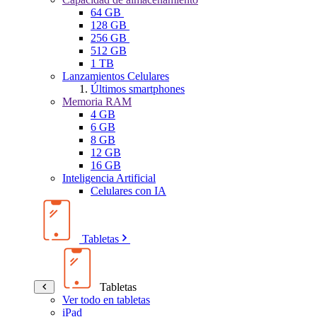
64 GB
128 GB
256 GB
512 GB
1 TB
Lanzamientos Celulares
Últimos smartphones
Memoria RAM
4 GB
6 GB
8 GB
12 GB
16 GB
Inteligencia Artificial
Celulares con IA
Tabletas
Tabletas
Ver todo en tabletas
iPad