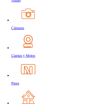
Audio
Cámaras
Llantas y Motos
Pines