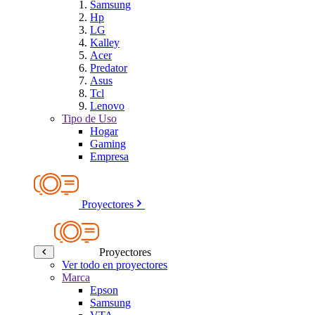
Samsung
Hp
LG
Kalley
Acer
Predator
Asus
Tcl
Lenovo
Tipo de Uso
Hogar
Gaming
Empresa
Proyectores
Proyectores
Ver todo en proyectores
Marca
Epson
Samsung