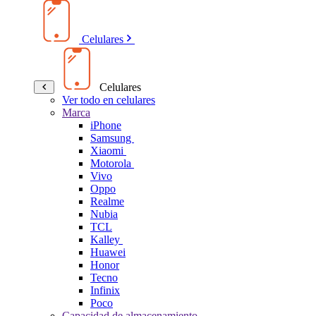
Celulares
Celulares
Ver todo en celulares
Marca
iPhone
Samsung
Xiaomi
Motorola
Vivo
Oppo
Realme
Nubia
TCL
Kalley
Huawei
Honor
Tecno
Infinix
Poco
Capacidad de almacenamiento