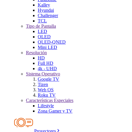
Kalley
Hyundai
Challenger
TCL
Tipo de Pantalla
LED
OLED
QLED-QNED
Mini LED
Resolución
HD
Full HD
4k - UHD
Sistema Operativo
Google TV
Tizen
Web OS
Roku TV
Características Especiales
Lifestyle
Zona Gamer y TV
Proyectores