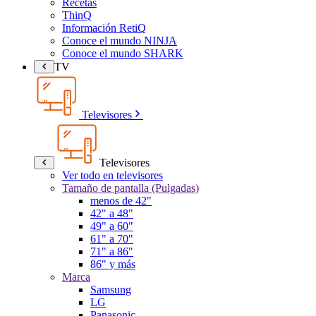
Recetas
ThinQ
Información RetiQ
Conoce el mundo NINJA
Conoce el mundo SHARK
TV
Televisores
Televisores
Ver todo en televisores
Tamaño de pantalla (Pulgadas)
menos de 42"
42" a 48"
49" a 60"
61" a 70"
71" a 86"
86" y más
Marca
Samsung
LG
Panasonic