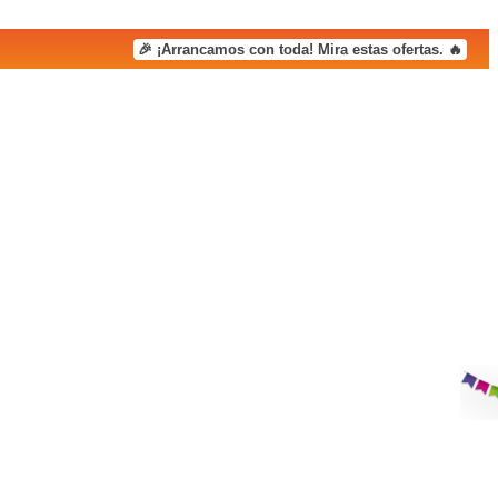
🎉 ¡Arrancamos con toda! Mira estas ofertas. 🔥