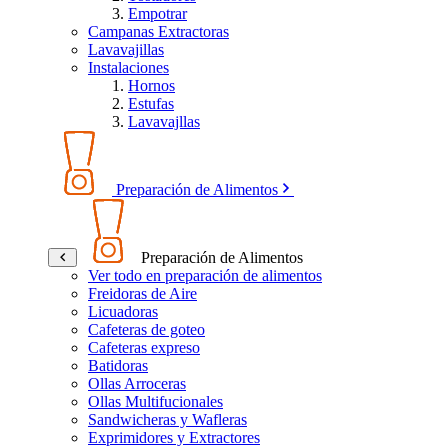
Empotrar
Campanas Extractoras
Lavavajillas
Instalaciones
Hornos
Estufas
Lavavajllas
Preparación de Alimentos
Preparación de Alimentos
Ver todo en preparación de alimentos
Freidoras de Aire
Licuadoras
Cafeteras de goteo
Cafeteras expreso
Batidoras
Ollas Arroceras
Ollas Multifucionales
Sandwicheras y Wafleras
Exprimidores y Extractores