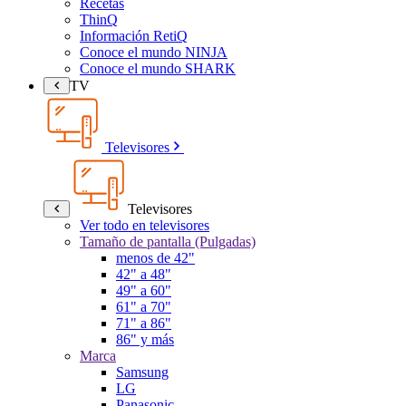
Recetas
ThinQ
Información RetiQ
Conoce el mundo NINJA
Conoce el mundo SHARK
TV
Televisores
Televisores
Ver todo en televisores
Tamaño de pantalla (Pulgadas)
menos de 42"
42" a 48"
49" a 60"
61" a 70"
71" a 86"
86" y más
Marca
Samsung
LG
Panasonic