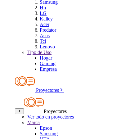
Samsung
Hp
LG
Kalley
Acer
Predator
Asus
Tcl
Lenovo
Tipo de Uso
Hogar
Gaming
Empresa
Proyectores
Proyectores
Ver todo en proyectores
Marca
Epson
Samsung