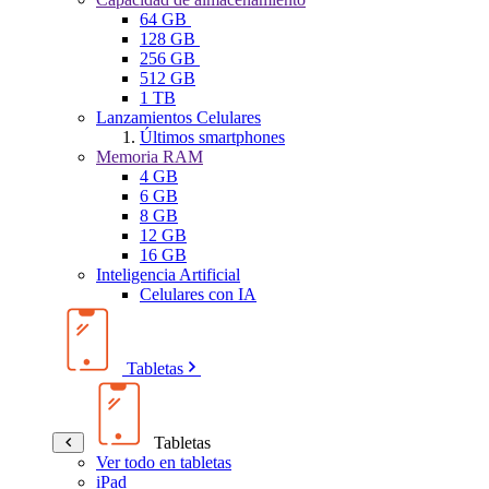
64 GB
128 GB
256 GB
512 GB
1 TB
Lanzamientos Celulares
Últimos smartphones
Memoria RAM
4 GB
6 GB
8 GB
12 GB
16 GB
Inteligencia Artificial
Celulares con IA
Tabletas
Tabletas
Ver todo en tabletas
iPad