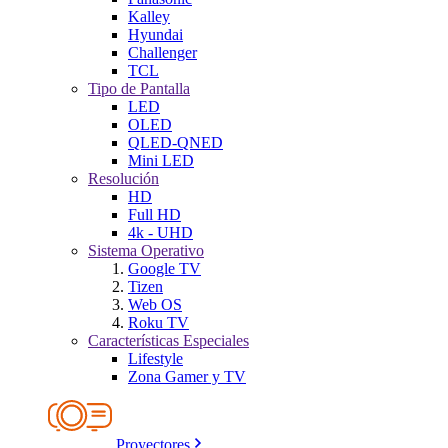
Kalley
Hyundai
Challenger
TCL
Tipo de Pantalla
LED
OLED
QLED-QNED
Mini LED
Resolución
HD
Full HD
4k - UHD
Sistema Operativo
Google TV
Tizen
Web OS
Roku TV
Características Especiales
Lifestyle
Zona Gamer y TV
Proyectores