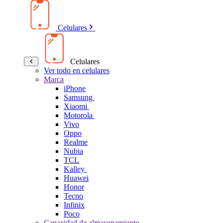
Celulares
Celulares
Ver todo en celulares
Marca
iPhone
Samsung
Xiaomi
Motorola
Vivo
Oppo
Realme
Nubia
TCL
Kalley
Huawei
Honor
Tecno
Infinix
Poco
Capacidad de almacenamiento