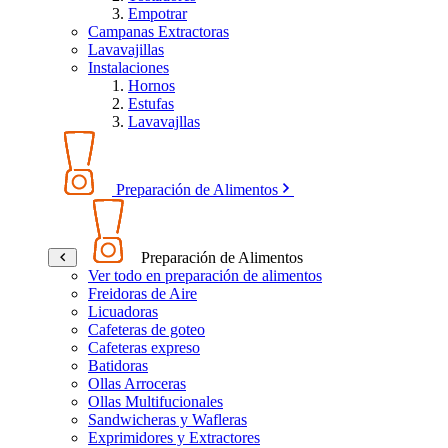
Empotrar
Campanas Extractoras
Lavavajillas
Instalaciones
Hornos
Estufas
Lavavajllas
Preparación de Alimentos
Preparación de Alimentos
Ver todo en preparación de alimentos
Freidoras de Aire
Licuadoras
Cafeteras de goteo
Cafeteras expreso
Batidoras
Ollas Arroceras
Ollas Multifucionales
Sandwicheras y Wafleras
Exprimidores y Extractores