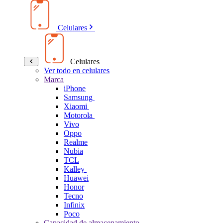
Celulares
Celulares
Ver todo en celulares
Marca
iPhone
Samsung
Xiaomi
Motorola
Vivo
Oppo
Realme
Nubia
TCL
Kalley
Huawei
Honor
Tecno
Infinix
Poco
Capacidad de almacenamiento