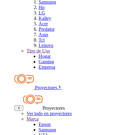
Samsung
Hp
LG
Kalley
Acer
Predator
Asus
Tcl
Lenovo
Tipo de Uso
Hogar
Gaming
Empresa
Proyectores
Proyectores
Ver todo en proyectores
Marca
Epson
Samsung