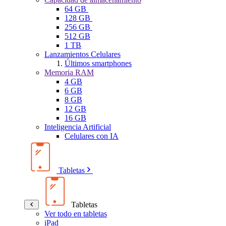
64 GB
128 GB
256 GB
512 GB
1 TB
Lanzamientos Celulares
Últimos smartphones
Memoria RAM
4 GB
6 GB
8 GB
12 GB
16 GB
Inteligencia Artificial
Celulares con IA
Tabletas
Tabletas
Ver todo en tabletas
iPad