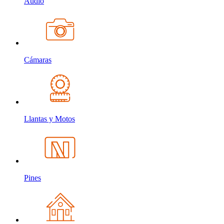
Audio
Cámaras
Llantas y Motos
Pines