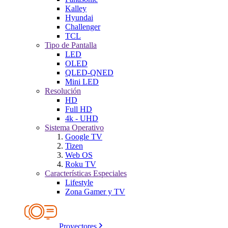
Kalley
Hyundai
Challenger
TCL
Tipo de Pantalla
LED
OLED
QLED-QNED
Mini LED
Resolución
HD
Full HD
4k - UHD
Sistema Operativo
Google TV
Tizen
Web OS
Roku TV
Características Especiales
Lifestyle
Zona Gamer y TV
Proyectores