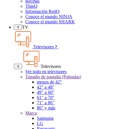
Recetas
ThinQ
Información RetiQ
Conoce el mundo NINJA
Conoce el mundo SHARK
TV
Televisores
Televisores
Ver todo en televisores
Tamaño de pantalla (Pulgadas)
menos de 42"
42" a 48"
49" a 60"
61" a 70"
71" a 86"
86" y más
Marca
Samsung
LG
Panasonic