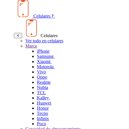
Celulares
Celulares
Ver todo en celulares
Marca
iPhone
Samsung
Xiaomi
Motorola
Vivo
Oppo
Realme
Nubia
TCL
Kalley
Huawei
Honor
Tecno
Infinix
Poco
Capacidad de almacenamiento