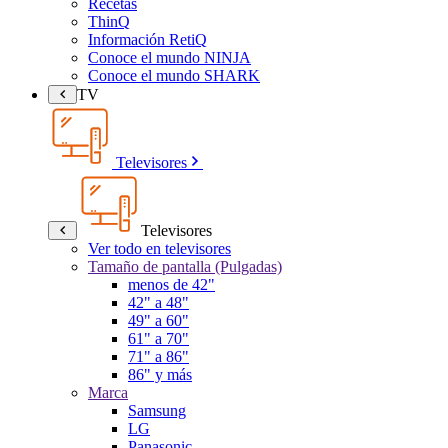
Recetas
ThinQ
Información RetiQ
Conoce el mundo NINJA
Conoce el mundo SHARK
TV
Televisores
Televisores
Ver todo en televisores
Tamaño de pantalla (Pulgadas)
menos de 42"
42" a 48"
49" a 60"
61" a 70"
71" a 86"
86" y más
Marca
Samsung
LG
Panasonic