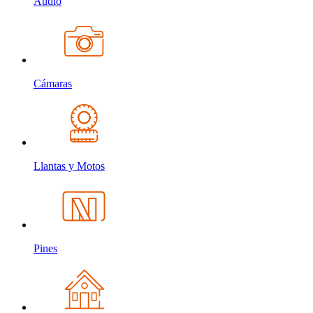
Audio
Cámaras
Llantas y Motos
Pines