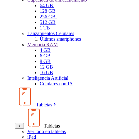
64 GB
128 GB
256 GB
512 GB
1 TB
Lanzamientos Celulares
Últimos smartphones
Memoria RAM
4 GB
6 GB
8 GB
12 GB
16 GB
Inteligencia Artificial
Celulares con IA
Tabletas
Tabletas
Ver todo en tabletas
iPad