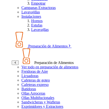
Empotrar
Campanas Extractoras
Lavavajillas
Instalaciones
Hornos
Estufas
Lavavajllas
Preparación de Alimentos
Preparación de Alimentos
Ver todo en preparación de alimentos
Freidoras de Aire
Licuadoras
Cafeteras de goteo
Cafeteras expreso
Batidoras
Ollas Arroceras
Ollas Multifucionales
Sandwicheras y Wafleras
Exprimidores y Extractores