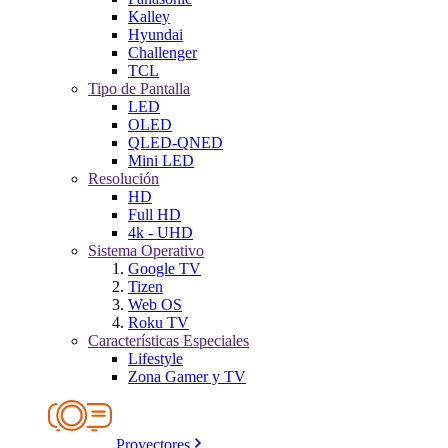
Kalley
Hyundai
Challenger
TCL
Tipo de Pantalla
LED
OLED
QLED-QNED
Mini LED
Resolución
HD
Full HD
4k - UHD
Sistema Operativo
Google TV
Tizen
Web OS
Roku TV
Características Especiales
Lifestyle
Zona Gamer y TV
Proyectores