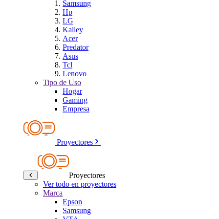
Samsung
Hp
LG
Kalley
Acer
Predator
Asus
Tcl
Lenovo
Tipo de Uso
Hogar
Gaming
Empresa
Proyectores
Proyectores
Ver todo en proyectores
Marca
Epson
Samsung