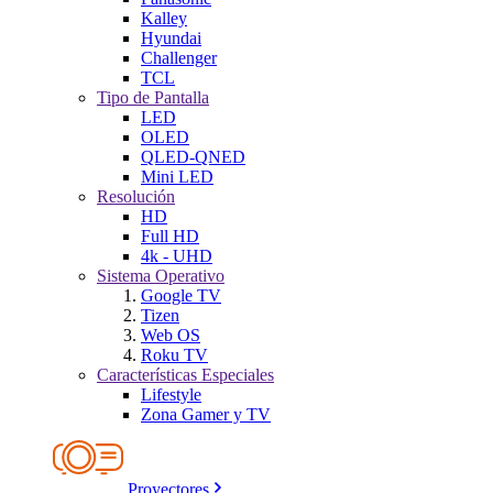
Kalley
Hyundai
Challenger
TCL
Tipo de Pantalla
LED
OLED
QLED-QNED
Mini LED
Resolución
HD
Full HD
4k - UHD
Sistema Operativo
Google TV
Tizen
Web OS
Roku TV
Características Especiales
Lifestyle
Zona Gamer y TV
Proyectores