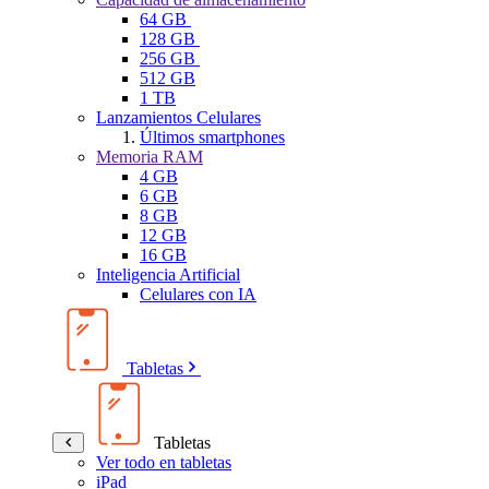
64 GB
128 GB
256 GB
512 GB
1 TB
Lanzamientos Celulares
Últimos smartphones
Memoria RAM
4 GB
6 GB
8 GB
12 GB
16 GB
Inteligencia Artificial
Celulares con IA
Tabletas
Tabletas
Ver todo en tabletas
iPad