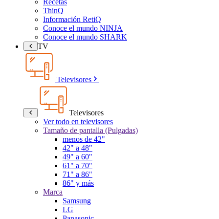
Recetas
ThinQ
Información RetiQ
Conoce el mundo NINJA
Conoce el mundo SHARK
TV
Televisores
Televisores
Ver todo en televisores
Tamaño de pantalla (Pulgadas)
menos de 42"
42" a 48"
49" a 60"
61" a 70"
71" a 86"
86" y más
Marca
Samsung
LG
Panasonic