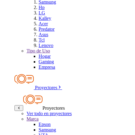
Samsung
Hp
LG
Kalley
Acer
Predator
Asus
Tcl
Lenovo
Tipo de Uso
Hogar
Gaming
Empresa
Proyectores
Proyectores
Ver todo en proyectores
Marca
Epson
Samsung