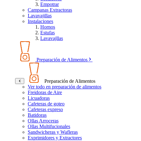
Empotrar
Campanas Extractoras
Lavavajillas
Instalaciones
Hornos
Estufas
Lavavajllas
Preparación de Alimentos
Preparación de Alimentos
Ver todo en preparación de alimentos
Freidoras de Aire
Licuadoras
Cafeteras de goteo
Cafeteras expreso
Batidoras
Ollas Arroceras
Ollas Multifucionales
Sandwicheras y Wafleras
Exprimidores y Extractores