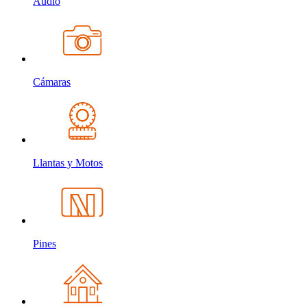
Audio
Cámaras
Llantas y Motos
Pines