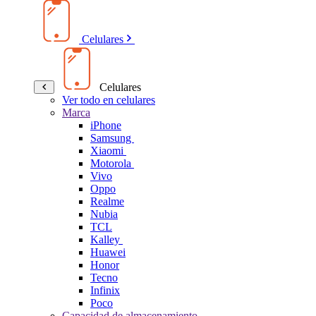
Celulares
Celulares
Ver todo en celulares
Marca
iPhone
Samsung
Xiaomi
Motorola
Vivo
Oppo
Realme
Nubia
TCL
Kalley
Huawei
Honor
Tecno
Infinix
Poco
Capacidad de almacenamiento