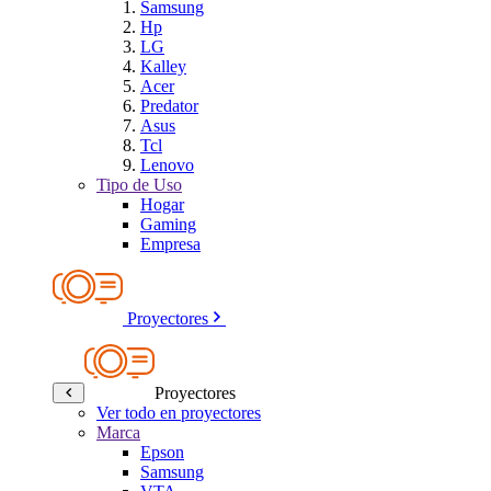
Samsung
Hp
LG
Kalley
Acer
Predator
Asus
Tcl
Lenovo
Tipo de Uso
Hogar
Gaming
Empresa
Proyectores
Proyectores
Ver todo en proyectores
Marca
Epson
Samsung