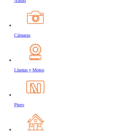
Audio
Cámaras
Llantas y Motos
Pines