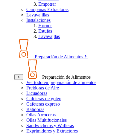
Empotrar
Campanas Extractoras
Lavavajillas
Instalaciones
Hornos
Estufas
Lavavajllas
Preparación de Alimentos
Preparación de Alimentos
Ver todo en preparación de alimentos
Freidoras de Aire
Licuadoras
Cafeteras de goteo
Cafeteras expreso
Batidoras
Ollas Arroceras
Ollas Multifucionales
Sandwicheras y Wafleras
Exprimidores y Extractores