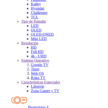
Kalley
Hyundai
Challenger
TCL
Tipo de Pantalla
LED
OLED
QLED-QNED
Mini LED
Resolución
HD
Full HD
4k - UHD
Sistema Operativo
Google TV
Tizen
Web OS
Roku TV
Características Especiales
Lifestyle
Zona Gamer y TV
Proyectores