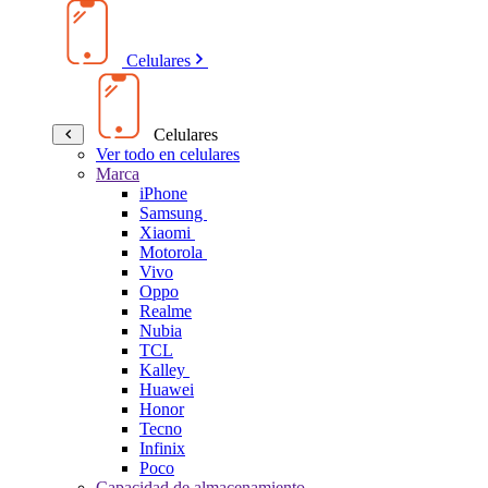
Celulares
Celulares
Ver todo en celulares
Marca
iPhone
Samsung
Xiaomi
Motorola
Vivo
Oppo
Realme
Nubia
TCL
Kalley
Huawei
Honor
Tecno
Infinix
Poco
Capacidad de almacenamiento