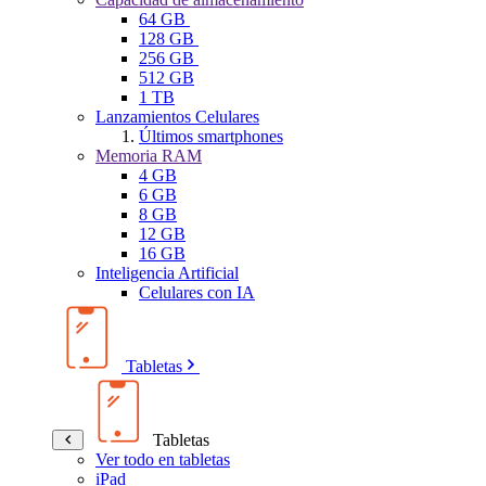
64 GB
128 GB
256 GB
512 GB
1 TB
Lanzamientos Celulares
Últimos smartphones
Memoria RAM
4 GB
6 GB
8 GB
12 GB
16 GB
Inteligencia Artificial
Celulares con IA
Tabletas
Tabletas
Ver todo en tabletas
iPad