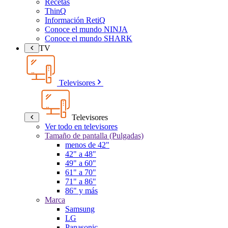
Recetas
ThinQ
Información RetiQ
Conoce el mundo NINJA
Conoce el mundo SHARK
TV
Televisores
Televisores
Ver todo en televisores
Tamaño de pantalla (Pulgadas)
menos de 42"
42" a 48"
49" a 60"
61" a 70"
71" a 86"
86" y más
Marca
Samsung
LG
Panasonic