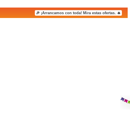
🎉 ¡Arrancamos con toda! Mira estas ofertas. 🔥